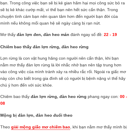
bạn. Trong công việc bạn sẽ bị kẻ gian hãm hại mọi công sức bỏ ra
sẽ bị kẻ khác cướp mất, vì thế bạn nên hết sức cẩn thận. Trong
chuyện tình cảm bạn nên quan tâm hơn đến người bạn đời của
mình nếu không mối quan hệ sẽ ngày càng bị rạn nứt.
Mơ thấy
đàn lợn đen, đàn heo mán
đánh ngay số đề:
22 - 19
Chiêm bao thấy đàn lợn rừng, đàn heo rừng
Lợn rừng là con vật hung hăng con người nên cẩn thận, khi bạn
nằm mơ thấy đàn lợn rừng là lời nhắc nhở bạn nên tập trung hơn
vào công việc của mình tránh xảy ra nhiều rắc rối. Ngoài ra giấc mơ
này còn cho biết trong gia đình sẽ có người bị bệnh nặng vì thế hãy
chú ý hơn đến với sức khỏe.
Chiêm bao thấy
đàn lợn rừng, đàn heo rừng
phang ngay con:
00 -
08
Mộng bị đàn lợn, đàn heo đuổi theo
Theo
giải mộng giấc mơ chiêm bao
, khi bạn nằm mơ thấy mình bị