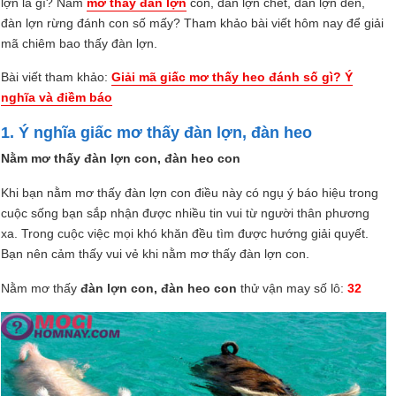
lợn là gì? Nằm
mơ thấy đàn lợn
con, đàn lợn chết, đàn lợn đen,
đàn lợn rừng đánh con số mấy? Tham khảo bài viết hôm nay để giải
mã chiêm bao thấy đàn lợn.
Bài viết tham khảo:
Giải mã giấc mơ thấy heo đánh số gì? Ý
nghĩa và điềm báo
1. Ý nghĩa giấc mơ thấy đàn lợn, đàn heo
Nằm mơ thấy đàn lợn con, đàn heo con
Khi bạn nằm mơ thấy đàn lợn con điều này có ngụ ý báo hiệu trong
cuộc sống bạn sắp nhận được nhiều tin vui từ người thân phương
xa. Trong cuộc việc mọi khó khăn đều tìm được hướng giải quyết.
Bạn nên cảm thấy vui vẻ khi nằm mơ thấy đàn lợn con.
Nằm mơ thấy
đàn lợn con, đàn heo con
thử vận may số lô:
32