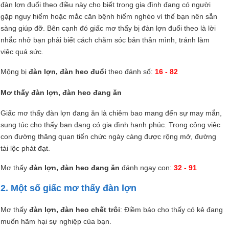
đàn lợn đuổi theo điều này cho biết trong gia đình đang có người
gặp nguy hiểm hoặc mắc căn bệnh hiểm nghèo vì thế bạn nên sẵn
sàng giúp đỡ. Bên cạnh đó giấc mơ thấy bị đàn lợn đuổi theo là lời
nhắc nhở bạn phải biết cách chăm sóc bản thân mình, tránh làm
việc quá sức.
Mộng bị
đàn lợn, đàn heo đuổi
theo đánh số:
16 - 82
Mơ thấy đàn lợn, đàn heo đang ăn
Giấc mơ thấy đàn lợn đang ăn là chiêm bao mang đến sự may mắn,
sung túc cho thấy bạn đang có gia đình hạnh phúc. Trong công việc
con đường thăng quan tiến chức ngày càng được rộng mở, đường
tài lộc phát đạt.
Mơ thấy
đàn lợn, đàn heo đang ăn
đánh ngay con:
32 - 91
2. Một số giấc mơ thấy đàn lợn
Mơ thấy
đàn lợn, đàn heo chết trôi
: Điềm báo cho thấy có kẻ đang
muốn hãm hại sự nghiệp của bạn.