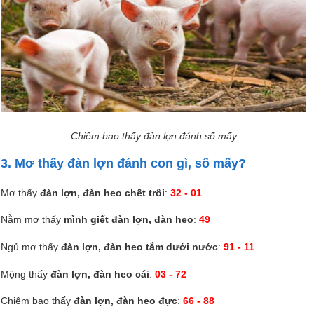
Chiêm bao thấy đàn lợn đánh số mấy
3. Mơ thấy đàn lợn đánh con gì, số mấy?
Mơ thấy
đàn lợn, đàn heo chết trôi
:
32 - 01
Nằm mơ thấy
mình giết đàn lợn, đàn heo
:
49
Ngủ mơ thấy
đàn lợn, đàn heo tắm dưới nước
:
91 - 11
Mộng thấy
đàn lợn, đàn heo cái
:
03 - 72
Chiêm bao thấy
đàn lợn, đàn heo đực
:
66 - 88