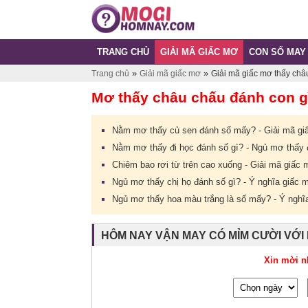
TRANG CHỦ
GIẢI MÃ GIẤC MƠ
CON SỐ MAY
»
»
Trang chủ
Giải mã giấc mơ
Giải mã giấc mơ thấy châ
Mơ thấy châu chấu đánh con g
Nằm mơ thấy củ sen đánh số mấy? - Giải mã gi
Nằm mơ thấy đi học đánh số gì? - Ngủ mơ thấy đ
Chiêm bao rơi từ trên cao xuống - Giải mã giấc 
Ngủ mơ thấy chị họ đánh số gì? - Ý nghĩa giấc 
Ngủ mơ thấy hoa màu trắng là số mấy? - Ý nghĩ
HÔM NAY VẬN MAY CÓ MỈM CƯỜI VỚI
Xin mời n