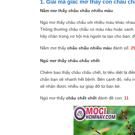
1. Giải mã giấc mơ thấy con châu ch
Nằm mơ thấy châu chấu nhiều màu
Ngủ mơ thấy châu chấu với nhiều màu khác nhau
Thông thường châu chấu có màu nâu hoặc xanh lá
hãy chân trọng cơ hội mà người ta tạo cho bạn, đ
Nằm mơ thấy
châu chấu nhiều màu
đánh số:
29
Ngủ mơ thấy châu chấu chết
Chiêm bao thấy châu chấu chết, bị tiêu diệt là đ
chắn bạn sẽ nhanh hết bệnh. Bên cạnh đó, nếu nhì
sẽ nhận được nhiều sự giúp đỡ từ bạn bè.
Ngủ mơ thấy
châu chết chết
đánh đề con:
11