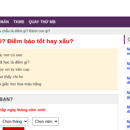
 MẮN
TKMB
QUAY THỬ MB
u chấu là điềm gì? Đánh con gì?
ì? Điềm báo tốt hay xấu?
N
m
ấc mơ củ sen
i học là điềm gì?
N
n
mơ rơi từ trên cao
mơ thấy chị họ
N
đ
a giấc mơ hoa màu trắng
N
g
 BẠN?
M
hập ngày tháng năm sinh
đ
N
g