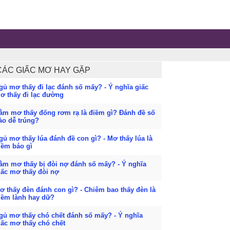
CÁC GIẤC MƠ HAY GẶP
gủ mơ thấy đi lạc đánh số mấy? - Ý nghĩa giấc
ơ thấy đi lạc đường
ằm mơ thấy đống rơm rạ là điềm gì? Đánh đề số
ào dễ trúng?
gủ mơ thấy lúa đánh đề con gì? - Mơ thấy lúa là
iềm báo gì
ằm mơ thấy bị đòi nợ đánh số mấy? - Ý nghĩa
iấc mơ thấy đòi nợ
ơ thấy đèn đánh con gì? - Chiêm bao thấy đèn là
iềm lành hay dữ?
gủ mơ thấy chó chết đánh số mấy? - Ý nghĩa
iấc mơ thấy chó chết