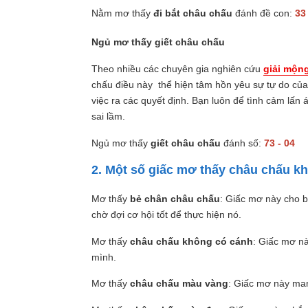
Nằm mơ thấy
đi bắt châu chấu
đánh đề con:
33
Ngủ mơ thấy giết châu chấu
Theo nhiều các chuyên gia nghiên cứu
giải mộng
chấu điều này thể hiện tâm hồn yêu sự tự do củ
việc ra các quyết định. Bạn luôn để tình cảm lấn á
sai lầm.
Ngủ mơ thấy
giết châu chấu
đánh số:
73 - 04
2. Một số giấc mơ thấy châu chấu k
Mơ thấy
bẻ chân châu chấu
: Giấc mơ này cho b
chờ đợi cơ hội tốt để thực hiện nó.
Mơ thấy
châu chấu không có cánh
: Giấc mơ nà
mình.
Mơ thấy
châu chấu màu vàng
: Giấc mơ này mang