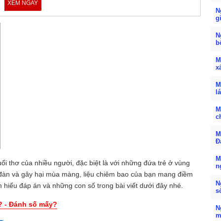
XEM NGAY
N
g
N
b
M
x
M
l
M
c
M
Đ
M
tuổi thơ của nhiều người, đặc biệt là với những đứa trẻ ở vùng
n
 đàn và gây hại mùa màng, liệu chiêm bao của bạn mang điềm
N
 hiểu đáp án và những con số trong bài viết dưới đây nhé.
s
? - Đánh số mấy?
N
m