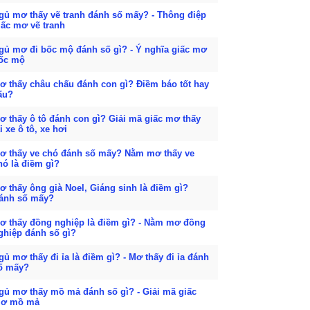
gủ mơ thấy vẽ tranh đánh số mấy? - Thông điệp
iấc mơ vẽ tranh
gủ mơ đi bốc mộ đánh số gì? - Ý nghĩa giấc mơ
ốc mộ
ơ thấy châu chấu đánh con gì? Điềm báo tốt hay
ấu?
ơ thấy ô tô đánh con gì? Giải mã giấc mơ thấy
ái xe ô tô, xe hơi
ơ thấy ve chó đánh số mấy? Nằm mơ thấy ve
hó là điềm gì?
ơ thấy ông già Noel, Giáng sinh là điềm gì?
ánh số mấy?
ơ thấy đồng nghiệp là điềm gì? - Nằm mơ đồng
ghiệp đánh số gì?
gủ mơ thấy đi ỉa là điềm gì? - Mơ thấy đi ỉa đánh
ố mấy?
gủ mơ thấy mồ mả đánh số gì? - Giải mã giấc
ơ mồ mả