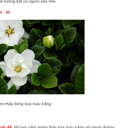
in tưởng bất cứ người nào nhé.
0 - 90
 mơ thấy bông hoa màu trắng
ánh đề
, khi bạn nằm mộng thấy hoa màu trắng nở ngoài đường