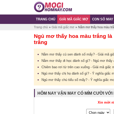
TRANG CHỦ
GIẢI MÃ GIẤC MƠ
CON SỐ MAY
»
»
Trang chủ
Giải mã giấc mơ
Nằm mơ thấy hoa màu trắn
Ngủ mơ thấy hoa màu trắng là
trắng
Nằm mơ thấy củ sen đánh số mấy? - Giải mã gi
Nằm mơ thấy đi học đánh số gì? - Ngủ mơ thấy đ
Chiêm bao rơi từ trên cao xuống - Giải mã giấc 
Ngủ mơ thấy chị họ đánh số gì? - Ý nghĩa giấc 
Ngủ mơ thấy chú tiểu số mấy? - Ý nghĩa giấc mơ 
HÔM NAY VẬN MAY CÓ MỈM CƯỜI VỚI
Xin mời n