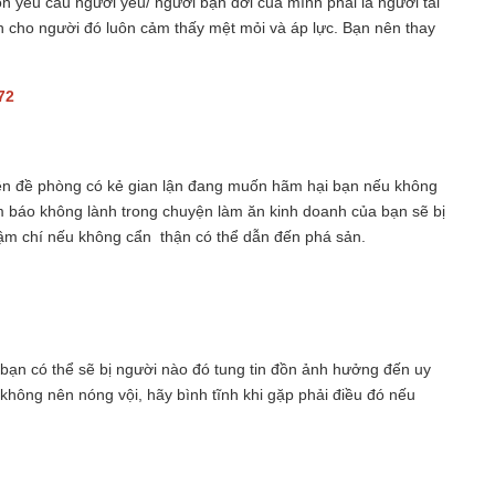
ôn yêu cầu người yêu/ người bạn đời của mình phải là người tài
iến cho người đó luôn cảm thấy mệt mỏi và áp lực. Bạn nên thay
72
ên đề phòng có kẻ gian lận đang muốn hãm hại bạn nếu không
 báo không lành trong chuyện làm ăn kinh doanh của bạn sẽ bị
Thậm chí nếu không cẩn thận có thể dẫn đến phá sản.
i bạn có thể sẽ bị người nào đó tung tin đồn ảnh hưởng đến uy
không nên nóng vội, hãy bình tĩnh khi gặp phải điều đó nếu