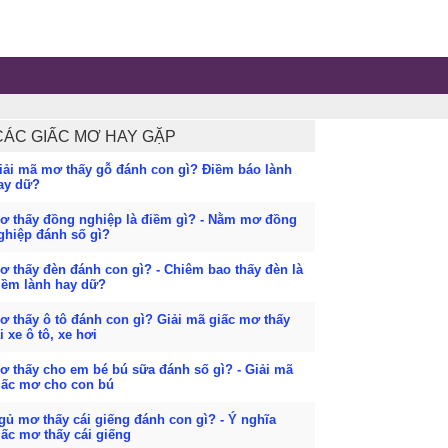
CÁC GIẤC MƠ HAY GẶP
iải mã mơ thấy gỗ đánh con gì? Điềm báo lành
ay dữ?
ơ thấy đồng nghiệp là điềm gì? - Nằm mơ đồng
ghiệp đánh số gì?
ơ thấy đèn đánh con gì? - Chiêm bao thấy đèn là
iềm lành hay dữ?
ơ thấy ô tô đánh con gì? Giải mã giấc mơ thấy
ái xe ô tô, xe hơi
ơ thấy cho em bé bú sữa đánh số gì? - Giải mã
iấc mơ cho con bú
gủ mơ thấy cái giếng đánh con gì? - Ý nghĩa
iấc mơ thấy cái giếng