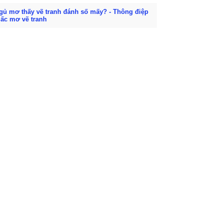
gủ mơ thấy vẽ tranh đánh số mấy? - Thông điệp
iấc mơ vẽ tranh