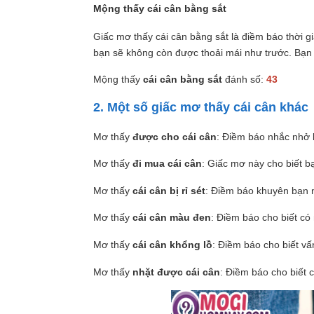
Mộng thấy cái cân bằng sắt
Giấc mơ thấy cái cân bằng sắt là điềm báo thời g
bạn sẽ không còn được thoải mái như trước. Bạn c
Mộng thấy
cái cân bằng sắt
đánh số:
43
2. Một số giấc mơ thấy cái cân khác
Mơ thấy
được cho cái cân
: Điềm báo nhắc nhở 
Mơ thấy
đi mua cái cân
: Giấc mơ này cho biết bạ
Mơ thấy
cái cân bị rỉ sét
: Điềm báo khuyên bạn 
Mơ thấy
cái cân màu đen
: Điềm báo cho biết có
Mơ thấy
cái cân khổng lồ
: Điềm báo cho biết vấ
Mơ thấy
nhặt được cái cân
: Điềm báo cho biết 