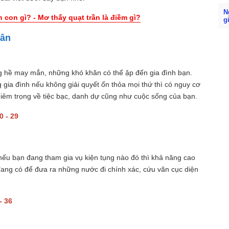
N
 con gì? - Mơ thấy quạt trần là điềm gì?
g
cân
ng hề may mắn, những khó khăn có thể ập đến gia đình bạn.
gia đình nếu không giải quyết ổn thỏa mọi thứ thì có nguy cơ
iêm trọng về tiệc bạc, danh dự cũng như cuộc sống của bạn.
0 - 29
nếu bạn đang tham gia vụ kiện tụng nào đó thì khả năng cao
 đang có để đưa ra những nước đi chính xác, cứu vãn cục diện
- 36