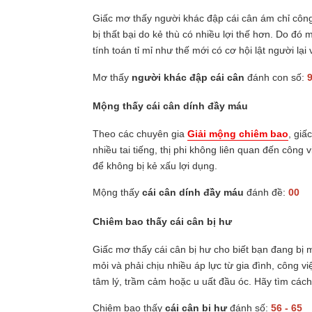
Giấc mơ thấy người khác đập cái cân ám chỉ công
bị thất bại do kẻ thù có nhiều lợi thế hơn. Do đó
tính toán tỉ mỉ như thế mới có cơ hội lật người lại
Mơ thấy
người khác đập cái cân
đánh con số:
9
Mộng thấy cái cân dính đầy máu
Theo các chuyên gia
Giải mộng chiêm bao
, giấ
nhiều tai tiếng, thị phi không liên quan đến công
để không bị kẻ xấu lợi dụng.
Mộng thấy
cái cân dính đầy máu
đánh đề:
00
Chiêm bao thấy cái cân bị hư
Giấc mơ thấy cái cân bị hư cho biết bạn đang bị
mỏi và phải chịu nhiều áp lực từ gia đình, công việ
tâm lý, trầm cảm hoặc u uất đầu óc. Hãy tìm cách
Chiêm bao thấy
cái cân bị hư
đánh số:
56 - 65