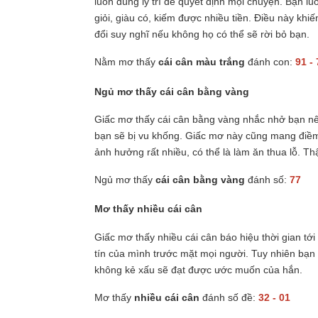
luôn dùng lý trí để quyết định mọi chuyện. Bạn lu
giỏi, giàu có, kiếm được nhiều tiền. Điều này kh
đổi suy nghĩ nếu không họ có thể sẽ rời bỏ bạn.
Nằm mơ thấy
cái cân màu trắng
đánh con:
91 - 
Ngủ mơ thấy cái cân bằng vàng
Giấc mơ thấy cái cân bằng vàng nhắc nhở bạn n
bạn sẽ bị vu khống. Giấc mơ này cũng mang điềm
ảnh hưởng rất nhiều, có thể là làm ăn thua lỗ. 
Ngủ mơ thấy
cái cân bằng vàng
đánh số:
77
Mơ thấy nhiều cái cân
Giấc mơ thấy nhiều cái cân báo hiệu thời gian tớ
tín của mình trước mặt mọi người. Tuy nhiên bạn 
không kẻ xấu sẽ đạt được ước muốn của hắn.
Mơ thấy
nhiều cái cân
đánh số đề:
32 - 01