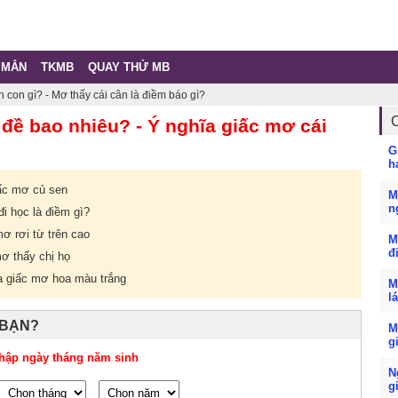
 MẮN
TKMB
QUAY THỬ MB
con gì? - Mơ thấy cái cân là điềm báo gì?
đề bao nhiêu? - Ý nghĩa giấc mơ cái
G
h
ấc mơ củ sen
M
n
i học là điềm gì?
mơ rơi từ trên cao
M
đ
mơ thấy chị họ
a giấc mơ hoa màu trắng
M
l
 BẠN?
M
g
hập ngày tháng năm sinh
N
g