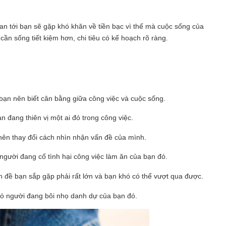
ian tới bạn sẽ gặp khó khăn về tiền bạc vì thế mà cuộc sống của
ần sống tiết kiệm hơn, chi tiêu có kế hoạch rõ ràng.
bạn nên biết cân bằng giữa công việc và cuộc sống.
n đang thiên vị một ai đó trong công việc.
nên thay đổi cách nhìn nhận vấn đề của mình.
 người đang cố tình hại công việc làm ăn của bạn đó.
n đề bạn sắp gặp phải rất lớn và bạn khó có thể vượt qua được.
có người đang bôi nhọ danh dự của bạn đó.