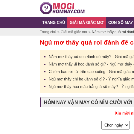
TRANG CHỦ
GIẢI MÃ GIẤC MƠ
CON SỐ MAY
»
»
Trang chủ
Giải mã giấc mơ
Nằm mơ thấy quả roi đánh 
Ngủ mơ thấy quả roi đánh đề co
Nằm mơ thấy củ sen đánh số mấy? - Giải mã gi
Nằm mơ thấy đi học đánh số gì? - Ngủ mơ thấy đ
Chiêm bao rơi từ trên cao xuống - Giải mã giấc 
Ngủ mơ thấy chị họ đánh số gì? - Ý nghĩa giấc 
Ngủ mơ thấy hoa màu trắng là số mấy? - Ý nghĩ
HÔM NAY VẬN MAY CÓ MỈM CƯỜI VỚI
Xin mời n