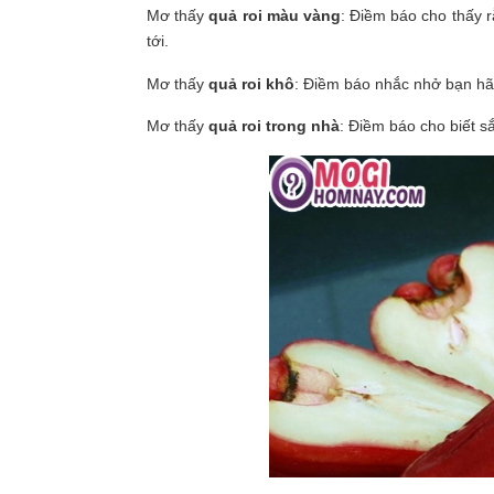
Mơ thấy
quả roi màu vàng
: Điềm báo cho thấy r
tới.
Mơ thấy
quả roi khô
: Điềm báo nhắc nhở bạn hã
Mơ thấy
quả roi trong nhà
: Điềm báo cho biết s