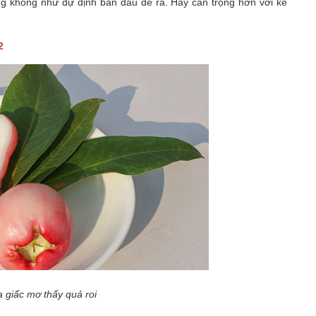
g không như dự định ban đầu đề ra. Hãy cẩn trọng hơn với kẻ
2
a giấc mơ thấy quả roi