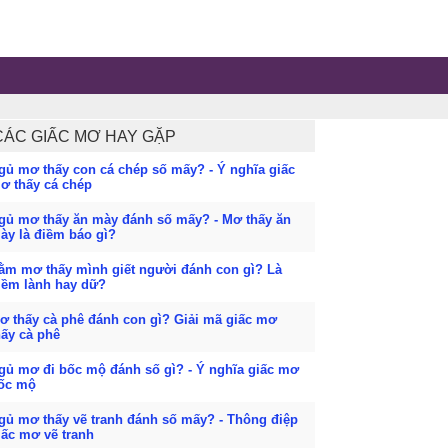
CÁC GIẤC MƠ HAY GẶP
gủ mơ thấy con cá chép số mấy? - Ý nghĩa giấc
ơ thấy cá chép
gủ mơ thấy ăn mày đánh số mấy? - Mơ thấy ăn
ày là điềm báo gì?
ằm mơ thấy mình giết người đánh con gì? Là
iềm lành hay dữ?
ơ thấy cà phê đánh con gì? Giải mã giấc mơ
hấy cà phê
gủ mơ đi bốc mộ đánh số gì? - Ý nghĩa giấc mơ
ốc mộ
gủ mơ thấy vẽ tranh đánh số mấy? - Thông điệp
iấc mơ vẽ tranh