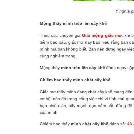
Ý nghĩa g
Mộng thấy mình trèo lên cây khế
Theo các chuyên gia
Giải mộng giấc mơ
, khi 
điềm báo xấu, giấc mơ này báo hiệu rằng bạn đ
mình mà bạn không biết. Bạn nên dừng ngay việ
cùng nghiêm trọng.
Mộng thấy
mình trèo lên cây khế
đánh ngay cặp
Chiêm bao thấy mình chặt cây khế
Giấc mơ thấy mình đang chặt cây khế mang đến
cơ hội nào đó trong công việc chỉ vì tính chủ qua
bạn nhiều lần, hãy mạnh dạn nắm bắt, đừng để h
của mình.
Chiêm bao thấy
mình chặt cây khế
đánh số:
43 