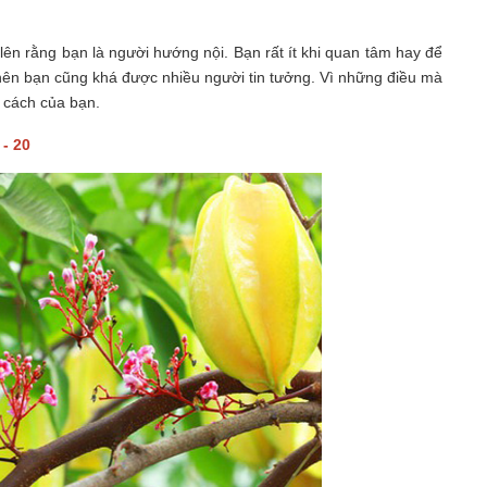
lên rằng bạn là người hướng nội. Bạn rất ít khi quan tâm hay để
ên bạn cũng khá được nhiều người tin tưởng. Vì những điều mà
h cách của bạn.
 - 20