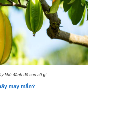
ây khế đánh đề con số gì
 mấy may mắn?