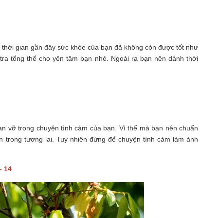
ết thời gian gần đây sức khỏe của bạn đã không còn được tốt như
tra tổng thể cho yên tâm bạn nhé. Ngoài ra bạn nên dành thời
tan vỡ trong chuyện tình cảm của bạn. Vì thế mà bạn nên chuẩn
ạn trong tương lai. Tuy nhiên đừng để chuyện tình cảm làm ảnh
- 14