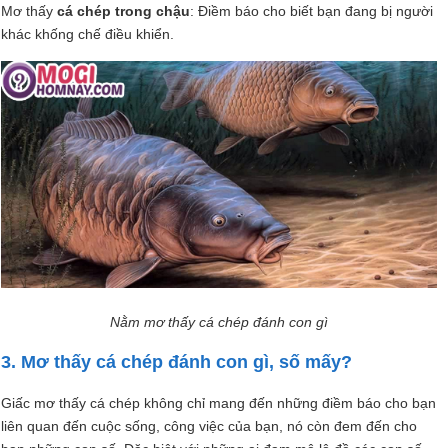
Mơ thấy
cá chép trong chậu
: Điềm báo cho biết bạn đang bị người
khác khống chế điều khiển.
Nằm mơ thấy cá chép đánh con gì
3. Mơ thấy cá chép đánh con gì, số mấy?
Giấc mơ thấy cá chép không chỉ mang đến những điềm báo cho bạn
liên quan đến cuộc sống, công việc của bạn, nó còn đem đến cho