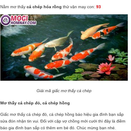
Nằm mơ thấy
cá chép hóa rồng
thử vận may con:
93
Giải mã giấc mơ thấy cá chép
Mơ thấy cá chép đỏ, cá chép hồng
Giấc mơ thấy cá chép đỏ, cá chép hồng báo hiệu gia đình bạn sắp
sửa đón nhận tin vui. Đối với cặp vợ chồng mới cưới thì đây là điềm
báo gia đình bạn sắp có thêm em bé đó. Chúc mừng bạn nhé.