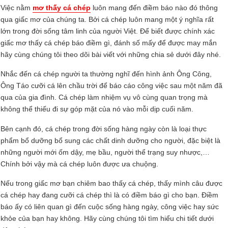
Việc nằm
mơ thấy cá chép
luôn mang đến điềm báo nào đó thông
qua giấc mơ của chúng ta. Bởi cá chép luôn mang một ý nghĩa rất
lớn trong đời sống tâm linh của người Việt. Để biết được chính xác
giấc mơ thấy cá chép báo điềm gì, đánh số mấy để được may mắn
hãy cùng chúng tôi theo dõi bài viết với những chia sẻ dưới đây nhé.
Nhắc đến cá chép người ta thường nghĩ đến hình ảnh Ông Công,
Ông Táo cưỡi cá lên chầu trời để báo cáo công việc sau một năm đã
qua của gia đình. Cá chép làm nhiệm vụ vô cùng quan trọng mà
không thể thiếu đi sự góp mặt của nó vào mỗi dịp cuối năm.
Bên cạnh đó, cá chép trong đời sống hàng ngày còn là loại thực
phẩm bổ dưỡng bổ sung các chất dinh dưỡng cho người, đặc biệt là
những người mới ốm dậy, mẹ bầu, người thể trạng suy nhược,…
Chính bởi vậy mà cá chép luôn được ưa chuộng.
Nếu trong giấc mơ bạn chiêm bao thấy cá chép, thấy mình câu được
cá chép hay đang cưỡi cá chép thì là có điềm báo gì cho bạn. Điềm
báo ấy có liên quan gì đến cuộc sống hàng ngày, công việc hay sức
khỏe của bạn hay không. Hãy cùng chúng tôi tìm hiểu chi tiết dưới