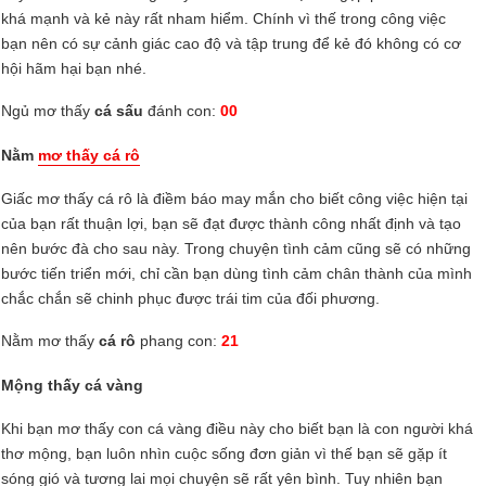
khá mạnh và kẻ này rất nham hiểm. Chính vì thế trong công việc
bạn nên có sự cảnh giác cao độ và tập trung để kẻ đó không có cơ
hội hãm hại bạn nhé.
Ngủ mơ thấy
cá sấu
đánh con:
00
Nằm
mơ thấy cá rô
Giấc mơ thấy cá rô là điềm báo may mắn cho biết công việc hiện tại
của bạn rất thuận lợi, bạn sẽ đạt được thành công nhất định và tạo
nên bước đà cho sau này. Trong chuyện tình cảm cũng sẽ có những
bước tiến triển mới, chỉ cần bạn dùng tình cảm chân thành của mình
chắc chắn sẽ chinh phục được trái tim của đối phương.
Nằm mơ thấy
cá rô
phang con:
21
Mộng thấy cá vàng
Khi bạn mơ thấy con cá vàng điều này cho biết bạn là con người khá
thơ mộng, bạn luôn nhìn cuộc sống đơn giản vì thế bạn sẽ gặp ít
sóng gió và tương lai mọi chuyện sẽ rất yên bình. Tuy nhiên bạn