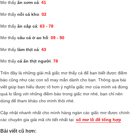
Mơ thấy
ăn cơm cá
:
41
Mơ thấy
nồi cá kho
:
02
Mơ thấy
ăn cắp cá
:
63 - 78
Mơ thấy
câu cá ở ao hồ
:
09 - 90
Mơ thấy
làm thịt cá
:
43
Mơ thấy
cá ăn thịt người
:
78
Trên đây là những giải mã giấc mơ thấy cá để bạn biết được điềm
báo cũng như các con số may mắn dành cho bạn. Thông qua bài
viết giúp bạn hiểu được rõ hơn ý nghĩa giấc mơ của mình và đừng
quá lo lắng với những điềm báo trong giấc mơ nhé, bạn chỉ nên
dùng để tham khảo cho mình thôi nhé.
Cập nhật nhanh nhất cho mình hàng ngàn các giấc mơ được chính
các chuyên gia giải mã chi tiết nhất tại:
sổ mơ lô đề tổng hợp
Bài viết cũ hơn: