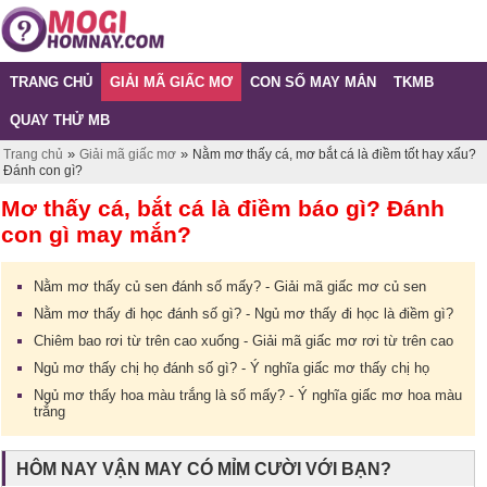
TRANG CHỦ
GIẢI MÃ GIẤC MƠ
CON SỐ MAY MẮN
TKMB
QUAY THỬ MB
»
»
Trang chủ
Giải mã giấc mơ
Nằm mơ thấy cá, mơ bắt cá là điềm tốt hay xấu?
Đánh con gì?
Mơ thấy cá, bắt cá là điềm báo gì? Đánh
con gì may mắn?
Nằm mơ thấy củ sen đánh số mấy? - Giải mã giấc mơ củ sen
Nằm mơ thấy đi học đánh số gì? - Ngủ mơ thấy đi học là điềm gì?
Chiêm bao rơi từ trên cao xuống - Giải mã giấc mơ rơi từ trên cao
Ngủ mơ thấy chị họ đánh số gì? - Ý nghĩa giấc mơ thấy chị họ
Ngủ mơ thấy hoa màu trắng là số mấy? - Ý nghĩa giấc mơ hoa màu
trắng
HÔM NAY VẬN MAY CÓ MỈM CƯỜI VỚI BẠN?