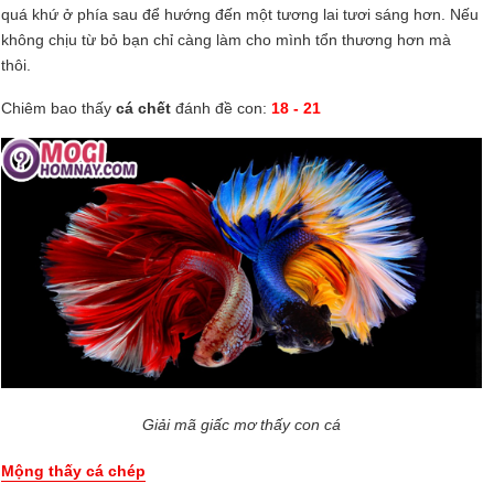
quá khứ ở phía sau để hướng đến một tương lai tươi sáng hơn. Nếu
không chịu từ bỏ bạn chỉ càng làm cho mình tổn thương hơn mà
thôi.
Chiêm bao thấy
cá chết
đánh đề con:
18 - 21
Giải mã giấc mơ thấy con cá
Mộng thấy cá chép