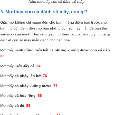
Nằm mơ thấy con cá đánh số mấy
3. Mơ thấy con cá đánh số mấy, con gì?
Giấc mơ không chỉ mang đến cho bạn những điềm báo trước cho
bạn, nó còn đem đến cho bạn những con số may mắn để bạn thử
vận may của mình. Hãy xem giấc mơ thấy cá của bạn có ý nghĩa gì
để biết con số may mắn dành cho bạn nhé.
Mơ thấy
mình dùng lưới bắt cá nhưng không được con cá nào
:
32
Mơ thấy
lưới đầy cá
:
54
Mơ thấy
cá nhảy lên bờ
:
76
Mơ thấy
cá nhảy xuống nước
:
77
Mơ thấy
cá hóa rồng
:
66
Mơ thấy
cá đẻ
:
89