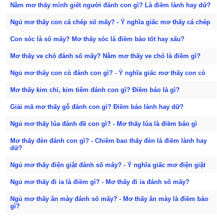
Nằm mơ thấy mình giết người đánh con gì? Là điềm lành hay dữ?
Ngủ mơ thấy con cá chép số mấy? - Ý nghĩa giấc mơ thấy cá chép
Con sóc là số mấy? Mơ thấy sóc là điềm báo tốt hay xấu?
Mơ thấy ve chó đánh số mấy? Nằm mơ thấy ve chó là điềm gì?
Ngủ mơ thấy con cò đánh con gì? - Ý nghĩa giấc mơ thấy con cò
Mơ thấy kim chỉ, kim tiêm đánh con gì? Điềm báo là gì?
Giải mã mơ thấy gỗ đánh con gì? Điềm báo lành hay dữ?
Ngủ mơ thấy lúa đánh đề con gì? - Mơ thấy lúa là điềm báo gì
Mơ thấy đèn đánh con gì? - Chiêm bao thấy đèn là điềm lành hay
dữ?
Ngủ mơ thấy điện giật đánh số mấy? - Ý nghĩa giấc mơ điện giật
Ngủ mơ thấy đi ỉa là điềm gì? - Mơ thấy đi ỉa đánh số mấy?
Ngủ mơ thấy ăn mày đánh số mấy? - Mơ thấy ăn mày là điềm báo
gì?