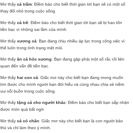
Mơ thấy
cá trắm
: Điềm báo cho biết thời gian tới bạn sẽ có một số
thay đổi nhỏ trong cuộc sống.
Mơ thấy
cá trê
: Điềm báo cho biết thời gian tới bạn sẽ bị hao tốn
tiền bạc vì những sai lầm của mình.
Mơ thấy
xương cá
: Bạn đang chịu nhiều áp lực trong công việc vì
thế luôn trong tình trạng mệt mỏi.
Mơ thấy
ăn cá hóc xương
: Bạn đang gặp phải một số rắc rối liên
quan đến vấn đề tiền bạc.
Mơ thấy
hai con cá
: Giấc mơ này cho biết bạn đang mong muốn
tìm được cho mình người bạn đời hiểu và cùng nhau chia sẻ niềm
vui nỗi buồn trong cuộc sống.
Mơ thấy
tặng cá cho người khác
: Điềm báo cho biết bạn sắp nhận
được món quà bất ngờ.
Mơ thấy
cá có chân
: Giấc mơ này cho biết bạn là con người bảo
thủ và chỉ làm theo ý mình.