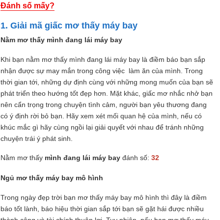
Đánh số mấy?
1. Giải mã giấc mơ thấy máy bay
Nằm mơ thấy mình đang lái máy bay
Khi bạn nằm mơ thấy mình đang lái máy bay là điềm báo bạn sắp
nhận được sự may mắn trong công việc làm ăn của mình. Trong
thời gian tới, những dự định cùng với những mong muốn của bạn sẽ
phát triển theo hướng tốt đẹp hơn. Mặt khác, giấc mơ nhắc nhở bạn
nên cẩn trọng trong chuyện tình cảm, người bạn yêu thương đang
có ý định rời bỏ bạn. Hãy xem xét mối quan hệ của mình, nếu có
khúc mắc gì hãy cùng ngồi lại giải quyết với nhau để tránh những
chuyện trái ý phát sinh.
Nằm mơ thấy
mình đang lái máy bay
đánh số:
32
Ngủ mơ thấy máy bay mô hình
Trong ngày đẹp trời bạn mơ thấy máy bay mô hình thì đây là điềm
báo tốt lành, báo hiệu thời gian sắp tới bạn sẽ gặt hái được nhiều
thành công và tài chính thuận lợi. Tuy nhiên, nếu bạn mơ thấy máy