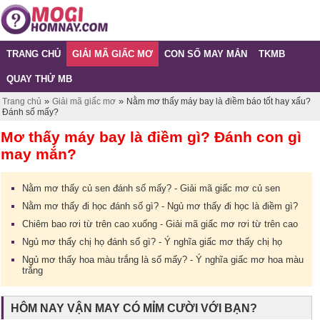
TRANG CHỦ
GIẢI MÃ GIẤC MƠ
CON SỐ MAY MẮN
TKMB
QUAY THỬ MB
»
»
Trang chủ
Giải mã giấc mơ
Nằm mơ thấy máy bay là điềm báo tốt hay xấu?
Đánh số mấy?
Mơ thấy máy bay là điềm gì? Đánh con gì
may mắn?
Nằm mơ thấy củ sen đánh số mấy? - Giải mã giấc mơ củ sen
Nằm mơ thấy đi học đánh số gì? - Ngủ mơ thấy đi học là điềm gì?
Chiêm bao rơi từ trên cao xuống - Giải mã giấc mơ rơi từ trên cao
Ngủ mơ thấy chị họ đánh số gì? - Ý nghĩa giấc mơ thấy chị họ
Ngủ mơ thấy hoa màu trắng là số mấy? - Ý nghĩa giấc mơ hoa màu
trắng
HÔM NAY VẬN MAY CÓ MỈM CƯỜI VỚI BẠN?