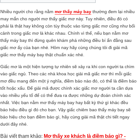
Nhiều người cho rằng nằm
mơ thấy máy bay
thường đem lại nhiều
may mắn cho người mơ thấy giấc mơ này. Tuy nhiên, điều đó có
phải là thật hay không còn tùy thuộc vào từng giấc mơ cũng như bối
cảnh trong giấc mơ là khác nhau. Chính vì thế, nếu bạn nằm mơ
thấy máy bay thì đừng quên khám phá những điều bí ẩn đằng sau
giấc mơ ấy của bạn nhé. Hôm nay hãy cùng chúng tôi đi giải mã
giấc mơ thấy máy bay thật chuẩn xác nhé.
Giấc mơ là một hiện tượng tự nhiên sẽ xảy ra khi con người ta chìm
vào giấc ngủ. Theo các nhà khoa học giải mã giấc mơ thì mỗi giấc
mơ đều mang đến một ý nghĩa, điềm báo nào đó, có thể là điềm báo
tốt hoặc xấu. Để giải mã được chính xác giấc mơ người ta cần dựa
vào nhiều yếu tố để có thể đưa ra được những dự đoán chính xác
nhất. Việc bạn nằm mơ thấy máy bay hay bất kỳ thứ gì khác đều
báo hiệu điều gì đó cho bạn. Vậy giấc chiêm bao thấy máy bay sẽ
báo hiệu cho bạn điềm báo gì, hãy cùng giải mã thật chi tiết ngay
dưới đây nhé.
Bài viết tham khảo:
Mơ thấy xe khách là điềm báo gì? -