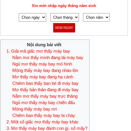
Xin mời nhập ngày tháng năm sinh
XEM NGAY
Nội dung bài viết
1. Giải mã giấc mơ thấy máy bay
Nằm mơ thấy mình đang lái máy bay
Ngủ mơ thấy máy bay mô hình
Mộng thấy máy bay đang nhào lộn
Mơ thấy máy bay đang hạ cánh
Chiêm bao thấy bạn bè đi máy bay
Mơ thấy bản thân đang đi máy bay
Nằm mơ thấy máy bay trực thăng
Ngủ mơ thấy máy bay chiến đấu
Mộng thấy máy bay rơi
Chiêm bao thấy máy bay bị cháy
2. Một số giấc mơ thấy máy bay khác
3. Mơ thấy máy bay đánh con gì, số mấy?