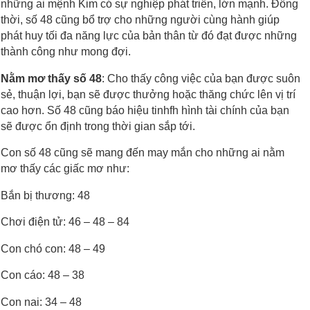
những ai mệnh Kim có sự nghiệp phát triển, lớn mạnh. Đồng
thời, số 48 cũng bổ trợ cho những người cùng hành giúp
phát huy tối đa năng lực của bản thân từ đó đạt được những
thành công như mong đợi.
Nằm mơ thấy số 48
: Cho thấy công việc của bạn được suôn
sẻ, thuận lợi, bạn sẽ được thưởng hoặc thăng chức lên vị trí
cao hơn. Số 48 cũng báo hiệu tinhfh hình tài chính của bạn
sẽ được ổn định trong thời gian sắp tới.
Con số 48 cũng sẽ mang đến may mắn cho những ai nằm
mơ thấy các giấc mơ như:
Bắn bị thương: 48
Chơi điện tử: 46 – 48 – 84
Con chó con: 48 – 49
Con cáo: 48 – 38
Con nai: 34 – 48