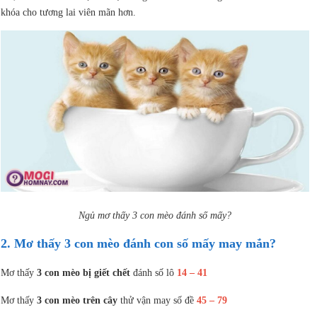
khóa cho tương lai viên mãn hơn.
Ngủ mơ thấy 3 con mèo đánh số mấy?
2. Mơ thấy 3 con mèo đánh con số mấy may mắn?
Mơ thấy
3 con mèo bị giết chết
đánh số lô
14 – 41
Mơ thấy
3 con mèo trên cây
thử vận may số đề
45 – 79