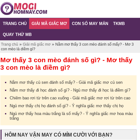
TRANG CHỦ
GIẢI MÃ GIẤC MƠ
CON SỐ MAY MẮN
TKMB
QUAY THỬ MB
»
»
Trang chủ
Giải mã giấc mơ
Nằm mơ thấy 3 con mèo đánh số mấy? - Mơ 3
con mèo là điềm gì?
Mơ thấy 3 con mèo đánh số gì? - Mơ thấy
3 con mèo là điềm gì?
Nằm mơ thấy củ sen đánh số mấy? - Giải mã giấc mơ củ sen
Nằm mơ thấy đi học đánh số gì? - Ngủ mơ thấy đi học là điềm gì?
Chiêm bao rơi từ trên cao xuống - Giải mã giấc mơ rơi từ trên cao
Ngủ mơ thấy chị họ đánh số gì? - Ý nghĩa giấc mơ thấy chị họ
Ngủ mơ thấy hoa màu trắng là số mấy? - Ý nghĩa giấc mơ hoa màu
trắng
HÔM NAY VẬN MAY CÓ MỈM CƯỜI VỚI BẠN?