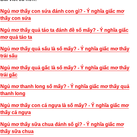
Ngủ mơ thấy con sứa đánh con gì? - Ý nghĩa giấc mơ
thấy con sứa
Ngủ mơ thấy quả táo ta đánh đề số mấy? - Ý nghĩa giấc
mơ quả táo ta
Ngủ mơ thấy quả sấu là số mấy? - Ý nghĩa giấc mơ thấy
trái sấu
Ngủ mơ thấy quả gấc là số mấy? - Ý nghĩa giấc mơ thấy
trái gấc
Ngủ mơ thanh long số mấy? - Ý nghĩa giấc mơ thấy quả
thanh long
Ngủ mơ thấy con cá ngựa là số mấy? - Ý nghĩa giấc mơ
thấy cá ngựa
Ngủ mơ thấy sữa chua đánh số gì? - Ý nghĩa giấc mơ
thấy sữa chua