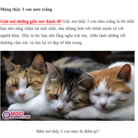
Mộng thấy 3 con mèo trắng
Giải mã những giấc mơ đánh đề
Giấc mơ thấy 3 con mèo trắng là lời nhắc
bạn nên sống chậm lại một chút, nhẹ nhàng hơn với chính mình và với
người khác. Đây là lúc bạn nên lắng nghe trái tim, chữa lành những vết
thương cảm xúc và tìm lại vẻ đẹp từ bên trong.
Nằm mơ thấy 3 con mèo là điềm gì?