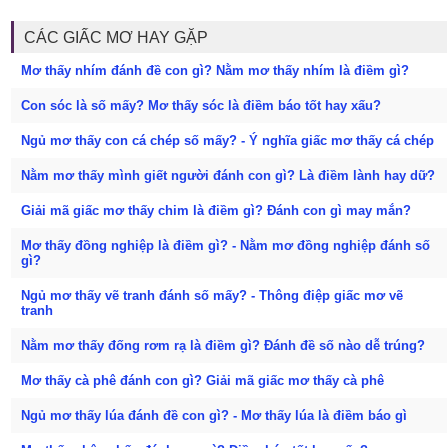
CÁC GIẤC MƠ HAY GẶP
Mơ thấy nhím đánh đề con gì? Nằm mơ thấy nhím là điềm gì?
Con sóc là số mấy? Mơ thấy sóc là điềm báo tốt hay xấu?
Ngủ mơ thấy con cá chép số mấy? - Ý nghĩa giấc mơ thấy cá chép
Nằm mơ thấy mình giết người đánh con gì? Là điềm lành hay dữ?
Giải mã giấc mơ thấy chim là điềm gì? Đánh con gì may mắn?
Mơ thấy đồng nghiệp là điềm gì? - Nằm mơ đồng nghiệp đánh số
gì?
Ngủ mơ thấy vẽ tranh đánh số mấy? - Thông điệp giấc mơ vẽ
tranh
Nằm mơ thấy đống rơm rạ là điềm gì? Đánh đề số nào dễ trúng?
Mơ thấy cà phê đánh con gì? Giải mã giấc mơ thấy cà phê
Ngủ mơ thấy lúa đánh đề con gì? - Mơ thấy lúa là điềm báo gì