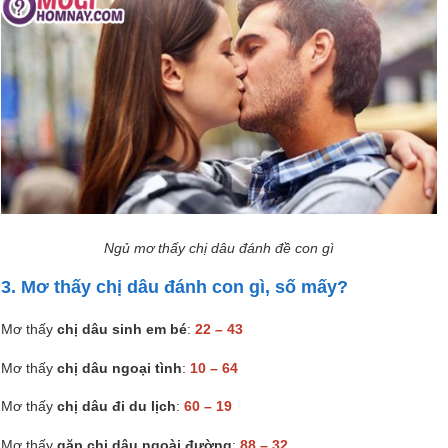
Ngủ mơ thấy chị dâu đánh đề con gì
3. Mơ thấy chị dâu đánh con gì, số mấy?
Mơ thấy
chị dâu sinh em bé
:
22 – 43
Mơ thấy
chị dâu ngoại tình
:
10 – 64
Mơ thấy
chị dâu đi du lịch
:
60 – 19
Mơ thấy
gặp chị dâu ngoài đường
:
88 – 32