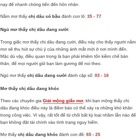
nay để nhanh chóng tiến đến hôn nhân.
Nằm mơ thấy
chị dâu có bầu
đánh con lô:
35 - 77
Ngủ mơ thấy chị dâu đang cười
Trong giấc mơ thấy chị dâu đang cười, điều này cho thấy người nằm
mơ sẽ thu hút sự chú ý của những ánh mắt mới ở nơi mình đến.
Mặc dù vậy, điều quan trọng là bạn phải khiêm tốn kiềm chế bản
thân, để mọi người giữ bạn làm gương để noi theo.
Ngủ mơ thấy
chị dâu đang cười
đánh cặp số:
03 - 16
Mơ thấy chị dâu đang khóc
Theo các chuyên gia
Giải mộng giấc mơ
, khi bạn mộng thấy chị
dâu đang khóc điều này là điềm báo có thể xảy ra những khó khăn
trong công việc. Vì vậy, rất tốt để từ chối bất kỳ loại nhầm lẫn nào để
bạn không đặt tài chính vào tình trạng nguy hiểm.
Mơ thấy
chị dâu đang khóc
đánh con đề:
65 - 25