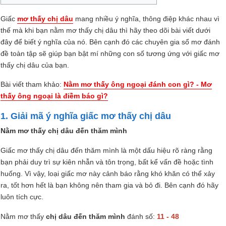
Giấc
mơ thấy chị dâu
mang nhiều ý nghĩa, thông điệp khác nhau vì
thế mà khi bạn nằm mơ thấy chị dâu thì hãy theo dõi bài viết dưới
đây để biết ý nghĩa của nó. Bên cạnh đó các chuyên gia sổ mơ đánh
đề toàn tập sẽ giúp bạn bật mí những con số tương ứng với giấc mơ
thấy chị dâu của bạn.
Bài viết tham khảo:
Nằm mơ thấy ông ngoại đánh con gì? - Mơ
thấy ông ngoại là điềm báo gì?
1. Giải mã ý nghĩa giấc mơ thấy chị dâu
Nằm mơ thấy chị dâu đến thăm mình
Giấc mơ thấy chị dâu đến thăm mình là một dấu hiệu rõ ràng rằng
bạn phải duy trì sự kiên nhẫn và tôn trọng, bất kể vấn đề hoặc tình
huống. Vì vậy, loại giấc mơ này cảnh báo rằng khó khăn có thể xảy
ra, tốt hơn hết là bạn không nên tham gia và bỏ đi. Bên cạnh đó hãy
luôn tích cực.
Nằm mơ thấy
chị dâu đến thăm mình
đánh số:
11 - 48