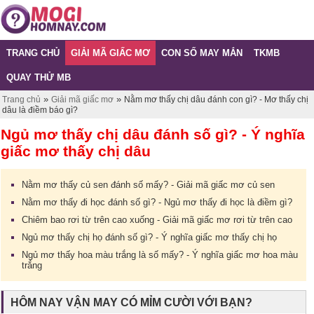
TRANG CHỦ
GIẢI MÃ GIẤC MƠ
CON SỐ MAY MẮN
TKMB
QUAY THỬ MB
»
»
Trang chủ
Giải mã giấc mơ
Nằm mơ thấy chị dâu đánh con gì? - Mơ thấy chị
dâu là điềm báo gì?
Ngủ mơ thấy chị dâu đánh số gì? - Ý nghĩa
giấc mơ thấy chị dâu
Nằm mơ thấy củ sen đánh số mấy? - Giải mã giấc mơ củ sen
Nằm mơ thấy đi học đánh số gì? - Ngủ mơ thấy đi học là điềm gì?
Chiêm bao rơi từ trên cao xuống - Giải mã giấc mơ rơi từ trên cao
Ngủ mơ thấy chị họ đánh số gì? - Ý nghĩa giấc mơ thấy chị họ
Ngủ mơ thấy hoa màu trắng là số mấy? - Ý nghĩa giấc mơ hoa màu
trắng
HÔM NAY VẬN MAY CÓ MỈM CƯỜI VỚI BẠN?