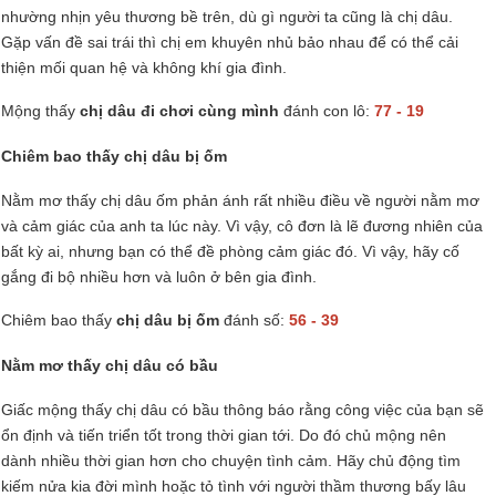
nhường nhịn yêu thương bề trên, dù gì người ta cũng là chị dâu.
Gặp vấn đề sai trái thì chị em khuyên nhủ bảo nhau để có thể cải
thiện mối quan hệ và không khí gia đình.
Mộng thấy
chị dâu đi chơi cùng mình
đánh con lô:
77 - 19
Chiêm bao thấy chị dâu bị ốm
Nằm mơ thấy chị dâu ốm phản ánh rất nhiều điều về người nằm mơ
và cảm giác của anh ta lúc này. Vì vậy, cô đơn là lẽ đương nhiên của
bất kỳ ai, nhưng bạn có thể đề phòng cảm giác đó. Vì vậy, hãy cố
gắng đi bộ nhiều hơn và luôn ở bên gia đình.
Chiêm bao thấy
chị dâu bị ốm
đánh số:
56 - 39
Nằm mơ thấy chị dâu có bầu
Giấc mộng thấy chị dâu có bầu thông báo rằng công việc của bạn sẽ
ổn định và tiến triển tốt trong thời gian tới. Do đó chủ mộng nên
dành nhiều thời gian hơn cho chuyện tình cảm. Hãy chủ động tìm
kiếm nửa kia đời mình hoặc tỏ tình với người thầm thương bấy lâu