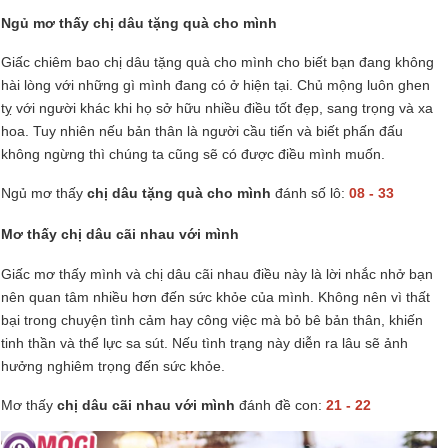
Ngủ mơ thấy chị dâu tặng quà cho mình
Giấc chiêm bao chị dâu tặng quà cho mình cho biết bạn đang không
hài lòng với những gì mình đang có ở hiện tại. Chủ mộng luôn ghen
tỵ với người khác khi họ sở hữu nhiều điều tốt đẹp, sang trọng và xa
hoa. Tuy nhiên nếu bản thân là người cầu tiến và biết phấn đấu
không ngừng thì chúng ta cũng sẽ có được điều mình muốn.
Ngủ mơ thấy
chị dâu tặng quà cho mình
đánh số lô:
08 - 33
Mơ thấy chị dâu cãi nhau với mình
Giấc mơ thấy mình và chị dâu cãi nhau điều này là lời nhắc nhở bạn
nên quan tâm nhiều hơn đến sức khỏe của mình. Không nên vì thất
bại trong chuyện tình cảm hay công việc mà bỏ bê bản thân, khiến
tinh thần và thể lực sa sút. Nếu tình trạng này diễn ra lâu sẽ ảnh
hưởng nghiêm trọng đến sức khỏe.
Mơ thấy
chị dâu cãi nhau với mình
đánh đề con:
21 - 22