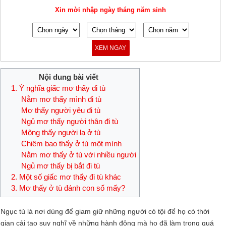
Xin mời nhập ngày tháng năm sinh
XEM NGAY
Nội dung bài viết
1. Ý nghĩa giấc mơ thấy đi tù
Nằm mơ thấy mình đi tù
Mơ thấy người yêu đi tù
Ngủ mơ thấy người thân đi tù
Mộng thấy người lạ ở tù
Chiêm bao thấy ở tù một mình
Nằm mơ thấy ở tù với nhiều người
Ngủ mơ thấy bị bắt đi tù
2. Một số giấc mơ thấy đi tù khác
3. Mơ thấy ở tù đánh con số mấy?
Ngục tù là nơi dùng để giam giữ những người có tội để họ có thời
gian cải tạo suy nghĩ về những hành động mà họ đã làm trong quá