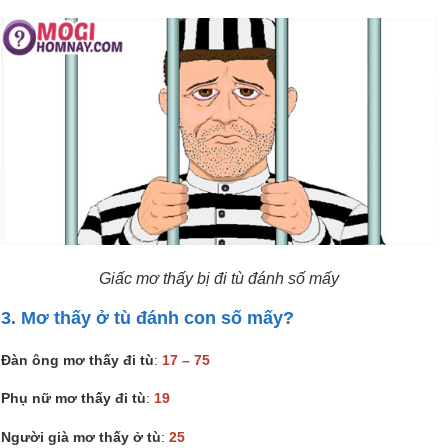
Giấc mơ thấy bị đi tù đánh số mấy
3. Mơ thấy ở tù đánh con số mấy?
Đàn ông mơ thấy đi tù
:
17 – 75
Phụ nữ mơ thấy đi tù
:
19
Người già mơ thấy ở tù
:
25