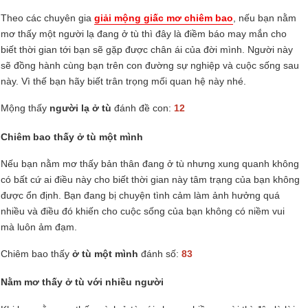
Theo các chuyên gia
giải mộng giấc mơ chiêm bao
, nếu bạn nằm
mơ thấy một người lạ đang ở tù thì đây là điềm báo may mắn cho
biết thời gian tới bạn sẽ gặp được chân ái của đời mình. Người này
sẽ đồng hành cùng bạn trên con đường sự nghiệp và cuộc sống sau
này. Vì thế bạn hãy biết trân trọng mối quan hệ này nhé.
Mộng thấy
người lạ ở tù
đánh đề con:
12
Chiêm bao thấy ở tù một mình
Nếu bạn nằm mơ thấy bản thân đang ở tù nhưng xung quanh không
có bất cứ ai điều này cho biết thời gian này tâm trạng của bạn không
được ổn định. Bạn đang bị chuyện tình cảm làm ảnh hưởng quá
nhiều và điều đó khiến cho cuộc sống của bạn không có niềm vui
mà luôn ảm đạm.
Chiêm bao thấy
ở tù một mình
đánh số:
83
Nằm mơ thấy ở tù với nhiều người