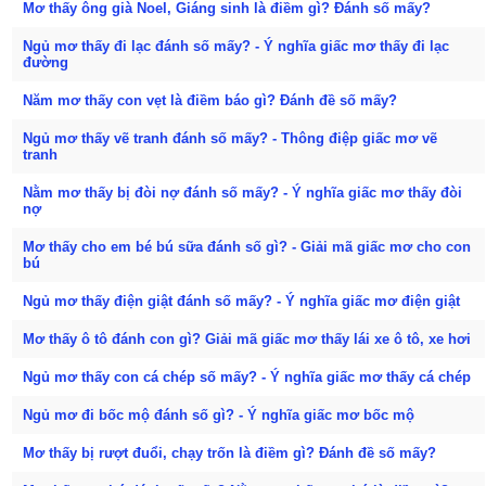
Mơ thấy ông già Noel, Giáng sinh là điềm gì? Đánh số mấy?
Ngủ mơ thấy đi lạc đánh số mấy? - Ý nghĩa giấc mơ thấy đi lạc
đường
Năm mơ thấy con vẹt là điềm báo gì? Đánh đề số mấy?
Ngủ mơ thấy vẽ tranh đánh số mấy? - Thông điệp giấc mơ vẽ
tranh
Nằm mơ thấy bị đòi nợ đánh số mấy? - Ý nghĩa giấc mơ thấy đòi
nợ
Mơ thấy cho em bé bú sữa đánh số gì? - Giải mã giấc mơ cho con
bú
Ngủ mơ thấy điện giật đánh số mấy? - Ý nghĩa giấc mơ điện giật
Mơ thấy ô tô đánh con gì? Giải mã giấc mơ thấy lái xe ô tô, xe hơi
Ngủ mơ thấy con cá chép số mấy? - Ý nghĩa giấc mơ thấy cá chép
Ngủ mơ đi bốc mộ đánh số gì? - Ý nghĩa giấc mơ bốc mộ
Mơ thấy bị rượt đuổi, chạy trốn là điềm gì? Đánh đề số mấy?