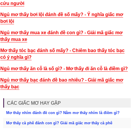
cứu người
Ngủ mơ thấy bơi lội đánh đề số mấy? - Ý nghĩa giấc mơ
bơi lội
Ngủ mơ thấy mua xe đánh đề con gì? - Giải mã giấc mơ
thấy mua xe
Mơ thấy tóc bạc đánh số mấy? - Chiêm bao thấy tóc bạc
có ý nghĩa gì?
Ngủ mơ thấy ăn cỗ là số gì? - Mơ thấy đi ăn cỗ là điềm gì?
Ngủ mơ thấy bạc đánh đề bao nhiêu? - Giải mã giấc mơ
thấy bạc
CÁC GIẤC MƠ HAY GẶP
Mơ thấy nhím đánh đề con gì? Nằm mơ thấy nhím là điềm gì?
Mơ thấy cà phê đánh con gì? Giải mã giấc mơ thấy cà phê