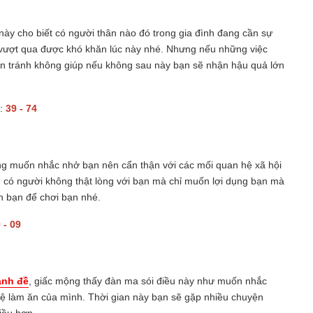
ày cho biết có người thân nào đó trong gia đình đang cần sự
ó vượt qua được khó khăn lúc này nhé. Nhưng nếu những việc
n tránh không giúp nếu không sau này bạn sẽ nhận hậu quả lớn
ố:
39 - 74
ng muốn nhắc nhở bạn nên cẩn thận với các mối quan hệ xã hội
 có người không thật lòng với bạn mà chỉ muốn lợi dụng bạn mà
ọn bạn để chơi bạn nhé.
 - 09
ánh đề
, giấc mộng thấy đàn ma sói điều này như muốn nhắc
hệ làm ăn của mình. Thời gian này bạn sẽ gặp nhiều chuyện