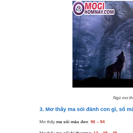
Ngủ mơ th
3. Mơ thấy ma sói đánh con gì, số m
Mơ thấy
ma sói màu đen
:
96 – 94