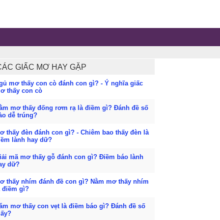
CÁC GIẤC MƠ HAY GẶP
gủ mơ thấy con cò đánh con gì? - Ý nghĩa giấc
ơ thấy con cò
ằm mơ thấy đống rơm rạ là điềm gì? Đánh đề số
ào dễ trúng?
ơ thấy đèn đánh con gì? - Chiêm bao thấy đèn là
iềm lành hay dữ?
iải mã mơ thấy gỗ đánh con gì? Điềm báo lành
ay dữ?
ơ thấy nhím đánh đề con gì? Nằm mơ thấy nhím
à điềm gì?
ăm mơ thấy con vẹt là điềm báo gì? Đánh đề số
ấy?