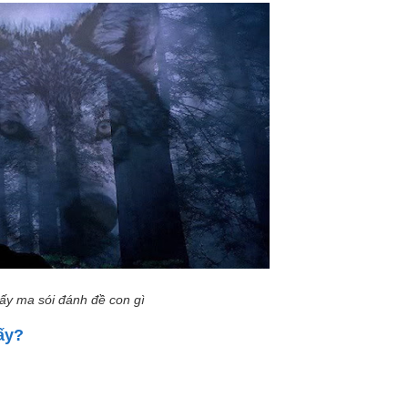
ấy ma sói đánh đề con gì
ấy?