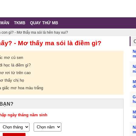
 MẮN
TKMB
QUAY THỬ MB
con gì? - Mơ thấy ma sói là hên hay xui?
y? - Mơ thấy ma sói là điềm gì?
N
m
ấc mơ củ sen
i học là điềm gì?
N
n
mơ rơi từ trên cao
mơ thấy chị họ
M
đ
a giấc mơ hoa màu trắng
G
h
 BẠN?
M
hập ngày tháng năm sinh
l
N
m