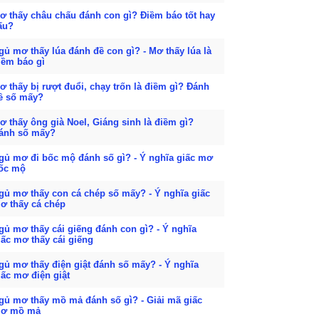
ơ thấy châu chấu đánh con gì? Điềm báo tốt hay
ấu?
gủ mơ thấy lúa đánh đề con gì? - Mơ thấy lúa là
iềm báo gì
ơ thấy bị rượt đuổi, chạy trốn là điềm gì? Đánh
ề số mấy?
ơ thấy ông già Noel, Giáng sinh là điềm gì?
ánh số mấy?
gủ mơ đi bốc mộ đánh số gì? - Ý nghĩa giấc mơ
ốc mộ
gủ mơ thấy con cá chép số mấy? - Ý nghĩa giấc
ơ thấy cá chép
gủ mơ thấy cái giếng đánh con gì? - Ý nghĩa
iấc mơ thấy cái giếng
gủ mơ thấy điện giật đánh số mấy? - Ý nghĩa
iấc mơ điện giật
gủ mơ thấy mồ mả đánh số gì? - Giải mã giấc
ơ mồ mả