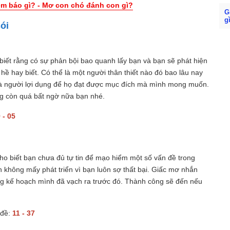
ềm báo gì? - Mơ con chó đánh con gì?
G
g
ói
biết rằng có sự phản bội bao quanh lấy bạn và bạn sẽ phát hiện
ề hay biết. Có thể là một người thân thiết nào đó bao lâu nay
 là người lợi dụng để họ đạt được mục đích mà mình mong muốn.
ông còn quá bất ngờ nữa bạn nhé.
 - 05
ho biết bạn chưa đủ tự tin để mạo hiểm một số vấn đề trong
n không mấy phát triển vì bạn luôn sợ thất bại. Giấc mơ nhắn
rong kế hoạch mình đã vạch ra trước đó. Thành công sẽ đến nếu
 đề:
11 - 37