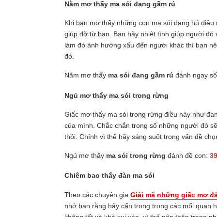
Nằm mơ thấy ma sói đang gầm rú
Khi bạn mơ thấy những con ma sói đang hú điều n
giúp đỡ từ bạn. Bạn hãy nhiệt tình giúp người đ
làm đó ảnh hưởng xấu đến người khác thì bạn nê
đó.
Nằm mơ thấy
ma sói đang gầm rú
đánh ngay s
Ngủ mơ thấy ma sói trong rừng
Giấc mơ thấy ma sói trong rừng điều này như đa
của mình. Chắc chắn trong số những người đó sẽ
thôi. Chính vì thế hãy sáng suốt trong vấn đề ch
Ngủ mơ thấy
ma sói trong rừng
đánh đề con:
39
Chiêm bao thấy đàn ma sói
Theo các chuyên gia
Giải mã những giấc mơ đ
nhở bạn rằng hãy cẩn trọng trong các mối quan 