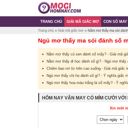
TRANG CHỦ
GIẢI MÃ GIẤC MƠ
CON SỐ MAY
»
»
Trang chủ
Giải mã giấc mơ
Nằm mơ thấy ma sói đánh 
Ngủ mơ thấy ma sói đánh số mấ
Nằm mơ thấy củ sen đánh số mấy? - Giải mã gi
Nằm mơ thấy đi học đánh số gì? - Ngủ mơ thấy đ
Chiêm bao rơi từ trên cao xuống - Giải mã giấc 
Ngủ mơ thấy chị họ đánh số gì? - Ý nghĩa giấc 
Ngủ mơ thấy hoa màu trắng là số mấy? - Ý nghĩ
HÔM NAY VẬN MAY CÓ MỈM CƯỜI VỚI
Xin mời n