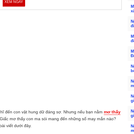
XEM NGAY
M
x
N
đ
M
đ
M
Đ
N
b
N
m
N
g
N
nghĩ đến con vật hung dữ đáng sợ. Nhưng nếu bạn nằm
mơ thấy
g
? Giấc mơ thấy con ma sói mang đến những số may mắn nào?
ài viết dưới đây.
N
m