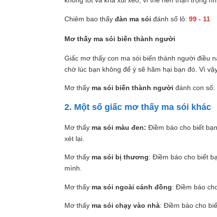
không tốt và khá xui xẻo, vì thế nên thận trọng n
Chiêm bao thấy
đàn ma sói
đánh số lô:
99 - 11
Mơ thấy ma sói biến thành người
Giấc mơ thấy con ma sói biến thành người điều 
chờ lúc bạn không để ý sẽ hãm hại bạn đó. Vì vậ
Mơ thấy
ma sói biến thành người
đánh con số:
2. Một số giấc mơ thấy ma sói khác
Mơ thấy
ma sói màu đen:
Điềm báo cho biết bạn 
xét lại.
Mơ thấy
ma sói bị thương
: Điềm báo cho biết b
mình.
Mơ thấy
ma sói ngoài cánh đồng
: Điềm báo cho
Mơ thấy
ma sói chạy vào nhà
: Điềm báo cho bi