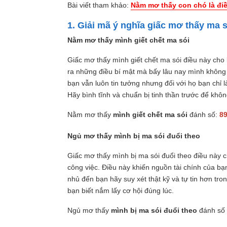
Bài viết tham khảo:
Nằm mơ thấy con chó là đi
1. Giải mã ý nghĩa giấc mơ thấy ma s
Nằm mơ thấy mình giết chết ma sói
Giấc mơ thấy mình giết chết ma sói điều này cho 
ra những điều bí mật mà bấy lâu nay mình không h
bạn vẫn luôn tin tưởng nhưng đối với họ bạn chỉ
Hãy bình tĩnh và chuẩn bị tinh thần trước để kh
Nằm mơ thấy
mình giết chết ma sói
đánh số:
89
Ngủ mơ thấy mình bị ma sói đuổi theo
Giấc mơ thấy mình bị ma sói đuổi theo điều này c
công việc. Điều này khiến nguồn tài chính của bạ
nhủ đến bạn hãy suy xét thật kỹ và tự tin hơn t
bạn biết nắm lấy cơ hội đúng lúc.
Ngủ mơ thấy
mình bị ma sói đuổi theo
đánh số