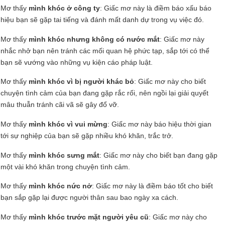
Mơ thấy
mình khóc ở công ty
: Giấc mơ này là điềm báo xấu báo
hiệu bạn sẽ gặp tai tiếng và đánh mất danh dự trong vụ việc đó.
Mơ thấy
mình khóc nhưng không có nước mắt
: Giấc mơ này
nhắc nhở bạn nên tránh các mối quan hệ phức tạp, sắp tới có thể
bạn sẽ vướng vào những vụ kiện cáo pháp luật.
Mơ thấy
mình khóc vì bị người khác bỏ
: Giấc mơ này cho biết
chuyện tình cảm của bạn đang gặp rắc rối, nên ngồi lại giải quyết
mâu thuẫn tránh cãi vã sẽ gây đổ vỡ.
Mơ thấy
mình khóc vì vui mừng
: Giấc mơ này báo hiệu thời gian
tới sự nghiệp của bạn sẽ gặp nhiều khó khăn, trắc trở.
Mơ thấy
mình khóc sưng mắt
: Giấc mơ này cho biết bạn đang gặp
một vài khó khăn trong chuyện tình cảm.
Mơ thấy
mình khóc nức nở
: Giấc mơ này là điềm báo tốt cho biết
bạn sắp gặp lại được người thân sau bao ngày xa cách.
Mơ thấy
mình khóc trước mặt người yêu cũ
: Giấc mơ này cho