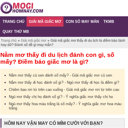
TRANG CHỦ
GIẢI MÃ GIẤC MƠ
CON SỐ MAY MẮN
TKMB
QUAY THỬ MB
»
»
Trang chủ
Giải mã giấc mơ
Giải mã giấc mơ thấy đi du lịch là điềm báo lành
hay dữ? Đánh số đề gì may mắn?
Nằm mơ thấy đi du lịch đánh con gì, số
mấy? Điềm báo giấc mơ là gì?
Nằm mơ thấy củ sen đánh số mấy? - Giải mã giấc mơ củ sen
Nằm mơ thấy đi học đánh số gì? - Ngủ mơ thấy đi học là điềm gì?
Chiêm bao rơi từ trên cao xuống - Giải mã giấc mơ rơi từ trên cao
Ngủ mơ thấy chị họ đánh số gì? - Ý nghĩa giấc mơ thấy chị họ
Ngủ mơ thấy hoa màu trắng là số mấy? - Ý nghĩa giấc mơ hoa màu
trắng
HÔM NAY VẬN MAY CÓ MỈM CƯỜI VỚI BẠN?