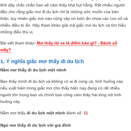
tỉnh dậy chắc chắn bạn sẽ cảm thấy khá hụt hẫng. Rất nhiều người
đều cho rằng giấc mơ đi du lịch chỉ là những ước muốn của bản
thân, tuy nhiên giấc mơ nào cũng vậy nó luôn ẩn chứa các con số và
nhiều điều bí ẩn. Hãy tham khảo giải mã giấc mơ du lịch và tìm hiểu
những điều thú vị.
Bài viết tham khảo:
Mơ thấy lái xe là điềm báo gì? - Đánh số
mấy?
1. Ý nghĩa giấc mơ thấy đi du lịch
Nằm mơ thấy đi du lịch một mình
Bạn thấy mình đi du lịch và không có ai đi cùng cả, tình huống này
nếu xuất hiện trong giấc mơ cho thấy hiện nay đang có rất nhiều
người tôn trọng bạn và chính bạn cũng cảm thấy hài lòng với tình
huống này.
Nằm mơ thấy
đi du lịch một mình
đánh số:
11
Ngủ mơ thấy đi du lịch với gia đình