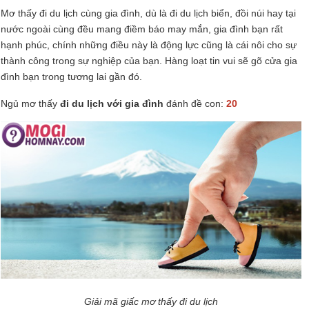
Mơ thấy đi du lịch cùng gia đình, dù là đi du lịch biển, đồi núi hay tại
nước ngoài cùng đều mang điềm báo may mắn, gia đình bạn rất
hạnh phúc, chính những điều này là động lực cũng là cái nôi cho sự
thành công trong sự nghiệp của bạn. Hàng loạt tin vui sẽ gõ cửa gia
đình bạn trong tương lai gần đó.
Ngủ mơ thấy
đi du lịch với gia đình
đánh đề con:
20
Giải mã giấc mơ thấy đi du lịch