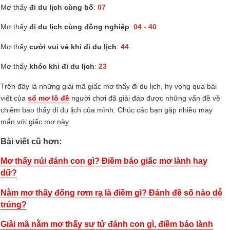
Mơ thấy
đi du lịch cùng bố
:
07
Mơ thấy
đi du lịch cùng đồng nghiệp
:
04 - 40
Mơ thấy
cười vui vẻ khi đi du lịch
:
44
Mơ thấy
khóc khi đi du lịch
:
23
Trên đây là những giải mã giấc mơ thấy đi du lịch, hy vọng qua bài
viết của
sổ mơ lô đề
người chơi đã giải đáp được những vấn đề về
chiêm bao thấy đi du lịch của mình. Chúc các bạn gặp nhiều may
mắn với giấc mơ này.
Bài viết cũ hơn:
Mơ thấy núi đánh con gì? Điềm báo giấc mơ lành hay
dữ?
Nằm mơ thấy đống rơm rạ là điềm gì? Đánh đề số nào dễ
trúng?
Giải mã nằm mơ thấy sư tử đánh con gì, điềm báo lành