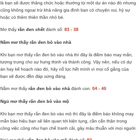
là bạn sẽ được thăng chức hoặc thưởng từ một dự án nào đó nhưng
cũng không ngoại trừ khả năng gia đình bạn có chuyện vui, hỷ sự
hoặc có thêm thiên thần nhỏ bé.
Mơ thấy
rắn đen chết
đánh số:
83 - 38
Nằm mơ thấy rắn đen bò vào nhà
Khi bạn mơ thấy rắn đen bò vào nhà thì đây là điềm báo may mắn,
tượng trưng cho sự hưng thịnh và thành công. Vậy nên, nếu có dự
án hay kế hoạch nào đó, hãy nỗ lực hết mình vì mọi cố gắng của
bạn sẽ được đền đáp xứng đáng.
Nằm mơ thấy
rắn đen bò vào nhà
đánh con:
04 - 40
Ngủ mơ thấy rắn đen bò vào mộ
Khi bạn mơ thấy rắn đen bò vào mộ thì đây là điềm báo không may
mắn báo hiệu bạn sẽ liên quan tới kiện tụng, cần cẩn thận trong
công việc cũng như hạn chế tranh cãi, gây mâu thuẫn với mọi người.