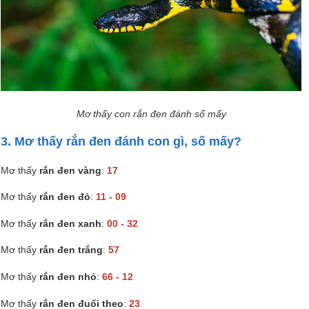
Mơ thấy con rắn đen đánh số mấy
3. Mơ thấy rắn đen đánh con gì, số mấy?
Mơ thấy
rắn đen vàng
:
17
Mơ thấy
rắn đen đỏ
:
11 - 09
Mơ thấy
rắn đen xanh
:
00 - 32
Mơ thấy
rắn đen trắng
:
57
Mơ thấy
rắn đen nhỏ
:
66 - 12
Mơ thấy
rắn đen đuổi theo
:
23