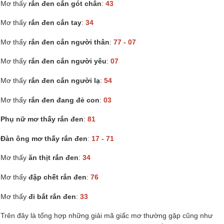
Mơ thấy
rắn đen cắn gót chân
:
43
Mơ thấy
rắn đen cắn tay
:
34
Mơ thấy
rắn đen cắn người thân
:
77 - 07
Mơ thấy
rắn đen cắn người yêu
:
07
Mơ thấy
rắn đen cắn người lạ
:
54
Mơ thấy
rắn đen đang đẻ con
:
03
Phụ nữ mơ thấy rắn đen
:
81
Đàn ông mơ thấy rắn đen
:
17 - 71
Mơ thấy
ăn thịt rắn đen
:
34
Mơ thấy
đập chết rắn đen
:
76
Mơ thấy
đi bắt rắn đen
:
33
Trên đây là tổng hợp những giải mã giấc mơ thường gặp cũng như