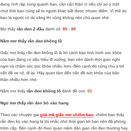
đang rình rập xung quanh bạn, cần cẩn thận vì nếu chỉ sơ ý một
chút thôi bạn cũng sẽ bị người khác bắt được nhược điểm. Vì thế dù
bạn là người có tài năng thì cũng không nên chủ quan nhé.
Mơ thấy
rắn đen 2 đầu
đánh số:
89 - 98
Nằm mơ thấy rắn đen khổng lồ
Giấc mơ thấy rắn đen khổng lồ là lời cảnh báo tình hình sức khỏe
của bạn đang có dấu hiệu đi xuống, bạn nên dành thời gian nghỉ
ngơi và chăm sóc sức khỏe nhiều hơn. Bên cạnh đó cũng chú ý tới
vấn đề xe cộ, đi lại. Hãy quan tâm đến vấn đề sức khỏe của bản
thân nhiều hơn nhé.
Nằm mơ thấy
rắn đen khổng lồ
đánh đề con:
01
Ngủ mơ thấy rắn đen bò vào hang
Theo các chuyên gia
giải mã giấc mơ chiêm bao
, chiêm bao thấy
rắn đen bò vào hang là lời nhắc nhở thời gian tới bạn nên đề phòng
trộm cắp. Bên cạnh đó theo quan niệm dân gian rắn đen thường hay