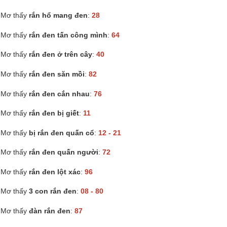
Mơ thấy
rắn hổ mang đen
:
28
Mơ thấy
rắn đen tấn công mình
:
64
Mơ thấy
rắn đen ở trên cây
:
40
Mơ thấy
rắn đen săn mồi
:
82
Mơ thấy
rắn đen cắn nhau
:
76
Mơ thấy
rắn đen bị giết
:
11
Mơ thấy
bị rắn đen quấn cổ
:
12 - 21
Mơ thấy
rắn đen quấn người
:
72
Mơ thấy
rắn đen lột xác
:
96
Mơ thấy
3 con rắn đen
:
08 - 80
Mơ thấy
đàn rắn đen
:
87