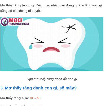
Mơ thấy
răng tự rụng
: Điềm báo nhắc bạn đừng quá lo lắng việc gì
cũng sẽ có cách giải quyết.
Ngủ mơ thấy răng đánh đề con gì
3. Mơ thấy răng đánh con gì, số mấy?
Mơ thấy
răng cửa
:
01 - 56