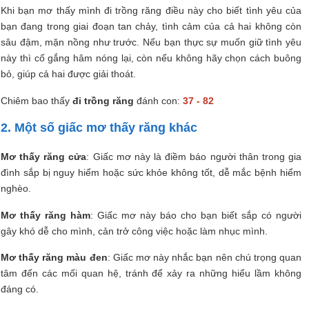
Khi bạn mơ thấy mình đi trồng răng điều này cho biết tình yêu của
bạn đang trong giai đoạn tan chảy, tình cảm của cả hai không còn
sâu đậm, mặn nồng như trước. Nếu bạn thực sự muốn giữ tình yêu
này thì cố gắng hâm nóng lại, còn nếu không hãy chọn cách buông
bỏ, giúp cả hai được giải thoát.
Chiêm bao thấy
đi trồng răng
đánh con:
37 - 82
2. Một số giấc mơ thấy răng khác
Mơ thấy răng cửa
: Giấc mơ này là điềm báo người thân trong gia
đình sắp bị nguy hiểm hoặc sức khỏe không tốt, dễ mắc bệnh hiểm
nghèo.
Mơ thấy răng hàm
: Giấc mơ này báo cho bạn biết sắp có người
gây khó dễ cho mình, cản trở công việc hoặc làm nhục mình.
Mơ thấy răng màu đen
: Giấc mơ này nhắc bạn nên chú trọng quan
tâm đến các mối quan hệ, tránh để xảy ra những hiểu lầm không
đáng có.