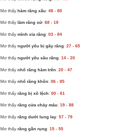
Mơ thấy
hàm răng xấu
:
48 - 80
Mơ thấy
làm răng sứ
:
68 - 19
Mơ thấy
mình xỉa răng
:
03 - 84
Mơ thấy
người yêu bị gãy răng
:
27 - 65
Mơ thấy
người yêu sâu răng
:
14 - 20
Mơ thấy
nhổ răng hàm trên
:
20 - 47
Mơ thấy
nhổ răng khôn
:
06 - 85
Mơ thấy
răng bị xô lệch
:
00 - 61
Mơ thấy
răng cửa chảy máu
:
19 - 88
Mơ thấy
răng dưới lung lay
:
57 - 79
Mơ thấy
răng gần rụng
:
15 - 55