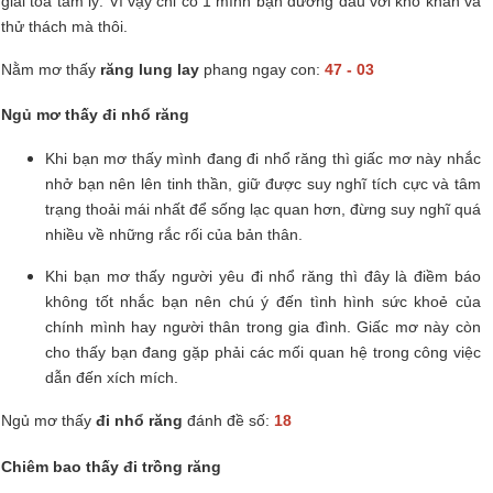
giải toả tâm lý. Vì vậy chỉ có 1 mình bạn đương đầu với khó khăn và
thử thách mà thôi.
Nằm mơ thấy
răng lung lay
phang ngay con:
47 - 03
Ngủ mơ thấy đi nhổ răng
Khi bạn mơ thấy mình đang đi nhổ răng thì giấc mơ này nhắc
nhở bạn nên lên tinh thần, giữ được suy nghĩ tích cực và tâm
trạng thoải mái nhất để sống lạc quan hơn, đừng suy nghĩ quá
nhiều về những rắc rối của bản thân.
Khi bạn mơ thấy người yêu đi nhổ răng thì đây là điềm báo
không tốt nhắc bạn nên chú ý đến tình hình sức khoẻ của
chính mình hay người thân trong gia đình. Giấc mơ này còn
cho thấy bạn đang gặp phải các mối quan hệ trong công việc
dẫn đến xích mích.
Ngủ mơ thấy
đi nhổ răng
đánh đề số:
18
Chiêm bao thấy đi trồng răng