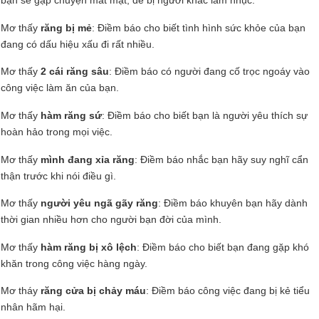
bạn sẽ gặp chuyện mất mặt, dễ bị người khác làm nhục.
Mơ thấy
răng bị mẻ
: Điềm báo cho biết tình hình sức khỏe của bạn
đang có dấu hiệu xấu đi rất nhiều.
Mơ thấy
2 cái răng sâu
: Điềm báo có người đang cố trọc ngoáy vào
công việc làm ăn của bạn.
Mơ thấy
hàm răng sứ
: Điềm báo cho biết bạn là người yêu thích sự
hoàn hảo trong mọi việc.
Mơ thấy
mình đang xỉa răng
: Điềm báo nhắc bạn hãy suy nghĩ cẩn
thận trước khi nói điều gì.
Mơ thấy
người yêu ngã gãy răng
: Điềm báo khuyên bạn hãy dành
thời gian nhiều hơn cho người bạn đời của mình.
Mơ thấy
hàm răng bị xô lệch
: Điềm báo cho biết bạn đang gặp khó
khăn trong công việc hàng ngày.
Mơ tháy
răng cửa bị chảy máu
: Điềm báo công việc đang bị kẻ tiểu
nhân hãm hại.