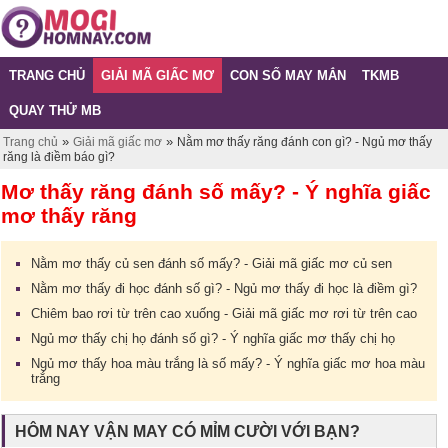
TRANG CHỦ
GIẢI MÃ GIẤC MƠ
CON SỐ MAY MẮN
TKMB
QUAY THỬ MB
»
»
Trang chủ
Giải mã giấc mơ
Nằm mơ thấy răng đánh con gì? - Ngủ mơ thấy
răng là điềm báo gì?
Mơ thấy răng đánh số mấy? - Ý nghĩa giấc
mơ thấy răng
Nằm mơ thấy củ sen đánh số mấy? - Giải mã giấc mơ củ sen
Nằm mơ thấy đi học đánh số gì? - Ngủ mơ thấy đi học là điềm gì?
Chiêm bao rơi từ trên cao xuống - Giải mã giấc mơ rơi từ trên cao
Ngủ mơ thấy chị họ đánh số gì? - Ý nghĩa giấc mơ thấy chị họ
Ngủ mơ thấy hoa màu trắng là số mấy? - Ý nghĩa giấc mơ hoa màu
trắng
HÔM NAY VẬN MAY CÓ MỈM CƯỜI VỚI BẠN?