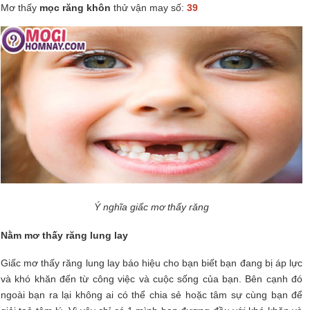
Mơ thấy
mọc răng khôn
thử vận may số:
39
Ý nghĩa giấc mơ thấy răng
Nằm mơ thấy răng lung lay
Giấc mơ thấy răng lung lay báo hiệu cho bạn biết bạn đang bị áp lực
và khó khăn đến từ công việc và cuộc sống của bạn. Bên cạnh đó
ngoài bạn ra lại không ai có thể chia sẻ hoặc tâm sự cùng bạn để