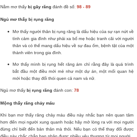
Nằm mơ thấy
bị gãy răng
đánh đề số:
98 - 89
Ngủ mơ thấy bị rụng răng
Mơ thấy người thân bị rụng răng là dấu hiệu của sự rạn nứt về
tình cảm gia đình như phải xa bố mẹ hoặc tranh cãi với người
thân và có thể mang dấu hiệu về sự đau ốm, bệnh tật của một
thành viên trong gia đình.
Mơ thấy mình bị rụng hết răng ám chỉ rằng đây là quá trình
bắt đầu một điều mới mẻ như một dự án, một mối quan hệ
mới hoặc thay đổi thói quen cả nam và nữ.
Ngủ mơ thấy
bị rụng răng
đánh con:
78
Mộng thấy răng chảy máu
Khi bạn mơ thấy răng chảy máu điều này nhắc bạn nên quan tâm
hơn đến mọi người xung quanh hoặc hãy mở lòng ra với mọi người
đừng chỉ biết đến bản thân mà thôi. Nếu bạn có thể thay đổi được
điều này chắc chắn bạn nhận được nhiều yêu thương từ mọi người.