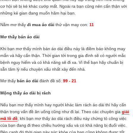
cơ hội sẽ bị kẻ khác cướp mất. Ngoài ra bạn cũng nên cẩn thận với
những kẻ gian đang muốn hãm hại bạn.
Nằm mơ thấy
đi mua áo dài
thử vận may con:
11
Mơ thấy bán áo dài
Khi bạn mơ thấy mình bán áo dài điều này là điềm báo không may
mắn và hãy cẩn thận. Thời gian tới trong gia đình sẽ có người mắc
bệnh nguy hiểm và có khả năng sẽ đi xa. Vì thế bạn hãy chuẩn bị
sẵn tâm lý nếu chuyện xấu nhất xảy đến nhà.
Mơ thấy
bán áo dài
đánh đề số:
99 - 21
Mộng thấy áo dài bị rách
Nếu bạn mơ thấy mình hay người khác làm rách áo dài thì hãy cẩn
thận trong vấn đề ăn uống cũng như đi lại. Theo các chuyên gia
giải
mã lô đề
, khi bạn mơ thấy áo dài rách điều này chứng tỏ công việc
của bạn đang đi theo chiều hướng xấu và có khả năng bị đuổi việc.
Bên cạnh đó thời gian này sức khỏe của bạn cũng không được tốt,