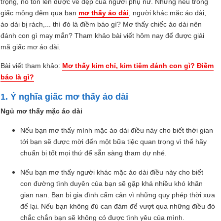
trọng, nó tôn lên được vẻ đẹp của người phụ nữ. Nhưng nếu trong
giấc mộng đêm qua bạn
mơ thấy áo dài
, người khác mặc áo dài,
áo dài bị rách,... thì đó là điềm báo gì? Mơ thấy chiếc áo dài nên
đánh con gì may mắn? Tham khảo bài viết hôm nay để được giải
mã giấc mơ áo dài.
Bài viết tham khảo:
Mơ thấy kim chỉ, kim tiêm đánh con gì? Điềm
báo là gì?
1. Ý nghĩa giấc mơ thấy áo dài
Ngủ mơ thấy mặc áo dài
Nếu bạn mơ thấy mình mặc áo dài điều này cho biết thời gian
tới bạn sẽ được mời đến một bữa tiệc quan trọng vì thế hãy
chuẩn bị tốt mọi thứ để sẵn sàng tham dự nhé.
Nếu bạn mơ thấy người khác mặc áo dài điều này cho biết
con đường tình duyên của bạn sẽ gặp khá nhiều khó khăn
gian nan. Bạn bị gia đình cấm cản vì những quy phép thời xưa
để lại. Nếu bạn không đủ can đảm để vượt qua những điều đó
chắc chắn bạn sẽ không có được tình yêu của mình.