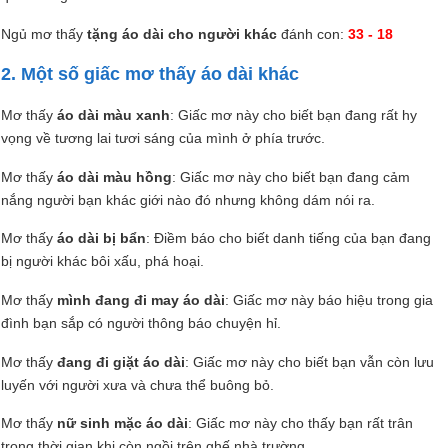
Ngủ mơ thấy
tặng áo dài cho người khác
đánh con:
33 - 18
2. Một số giấc mơ thấy áo dài khác
Mơ thấy
áo dài màu xanh
: Giấc mơ này cho biết bạn đang rất hy
vọng về tương lai tươi sáng của mình ở phía trước.
Mơ thấy
áo dài màu hồng
: Giấc mơ này cho biết bạn đang cảm
nắng người bạn khác giới nào đó nhưng không dám nói ra.
Mơ thấy
áo dài bị bẩn
: Điềm báo cho biết danh tiếng của bạn đang
bị người khác bôi xấu, phá hoại.
Mơ thấy
mình đang đi may áo dài
: Giấc mơ này báo hiệu trong gia
đình bạn sắp có người thông báo chuyện hỉ.
Mơ thấy
đang đi giặt áo dài
: Giấc mơ này cho biết bạn vẫn còn lưu
luyến với người xưa và chưa thể buông bỏ.
Mơ thấy
nữ sinh mặc áo dài
: Giấc mơ này cho thấy bạn rất trân
trọng thời gian khi còn ngồi trên ghế nhà trường.