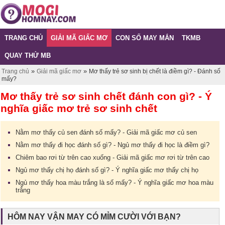
TRANG CHỦ
GIẢI MÃ GIẤC MƠ
CON SỐ MAY MẮN
TKMB
QUAY THỬ MB
»
»
Trang chủ
Giải mã giấc mơ
Mơ thấy trẻ sơ sinh bị chết là điềm gì? - Đánh số
mấy?
Mơ thấy trẻ sơ sinh chết đánh con gì? - Ý
nghĩa giấc mơ trẻ sơ sinh chết
Nằm mơ thấy củ sen đánh số mấy? - Giải mã giấc mơ củ sen
Nằm mơ thấy đi học đánh số gì? - Ngủ mơ thấy đi học là điềm gì?
Chiêm bao rơi từ trên cao xuống - Giải mã giấc mơ rơi từ trên cao
Ngủ mơ thấy chị họ đánh số gì? - Ý nghĩa giấc mơ thấy chị họ
Ngủ mơ thấy hoa màu trắng là số mấy? - Ý nghĩa giấc mơ hoa màu
trắng
HÔM NAY VẬN MAY CÓ MỈM CƯỜI VỚI BẠN?