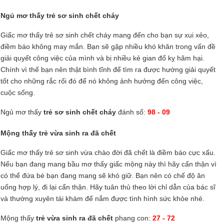
Ngủ mơ thấy trẻ sơ sinh chết cháy
Giấc mơ thấy trẻ sơ sinh chết cháy mang đến cho bạn sự xui xẻo,
điềm báo không may mắn. Bạn sẽ gặp nhiều khó khăn trong vấn đề
giải quyết công việc của mình và bị nhiều kẻ gian đố kỵ hãm hại.
Chính vì thế bạn nên thật bình tĩnh để tìm ra được hướng giải quyết
tốt cho những rắc rối đó để nó không ảnh hưởng đến công việc,
cuộc sống.
Ngủ mơ thấy
trẻ sơ sinh chết cháy
đánh số:
98 - 09
Mộng thấy trẻ vừa sinh ra đã chết
Giấc mơ thấy trẻ sơ sinh vừa chào đời đã chết là điềm báo cực xấu.
Nếu bạn đang mang bầu mơ thấy giấc mộng này thì hãy cẩn thận vì
có thể đứa bé bạn đang mang sẽ khó giữ. Bạn nên có chế độ ăn
uống hợp lý, đi lại cẩn thận. Hãy tuân thủ theo lời chỉ dẫn của bác sĩ
và thường xuyên tái khám để nắm được tình hình sức khỏe nhé.
Mộng thấy
trẻ vừa sinh ra đã chết
phang con:
27 - 72