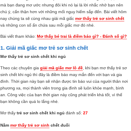
mà bạn đang mơ ước nhưng đôi khi nó lại là lời nhắc nhở bạn nên
chú ý, cẩn thận hơn với những mối nguy hiểm sắp đến. Bài viết hôm
nay chúng ta sẽ cùng nhau giải mã giấc
mơ thấy trẻ sơ sinh chết
và những con số ẩn chứa sau mỗi giấc mơ đó nhé.
Bài viết tham khảo:
Mơ thấy bé trai là điềm báo gì? - Đánh số gì?
1. Giải mã giấc mơ trẻ sơ sinh chết
Mơ thấy trẻ sơ sinh chết khi ngủ
Theo các chuyên gia
giải mã giấc mơ lô đề
, khi bạn mơ thấy trẻ sơ
sinh chết khi ngủ thì đây là điềm báo may mắn đến với bạn và gia
đình. Thời gian này bạn sẽ nhận được tin báo vui của người thân nơi
phương xa, mọi thành viên trong gia đình sẽ luôn khỏe mạnh, bình
an. Công việc của bạn thời gian này cũng phát triển khá tốt, vì thế
bạn không cần quá lo lắng nhé.
Mơ thấy
trẻ sơ sinh chết khi ngủ
đánh số:
27
Nằm
mơ thấy trẻ sơ sinh
chết đuối