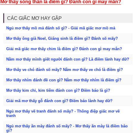
Mơ thấy sóng thần là điềm gì? Đánh con gì may mắn?
CÁC GIẤC MƠ HAY GẶP
Ngủ mơ thấy mồ mả đánh số gì? - Giải mã giấc mơ mồ mả
Mơ thấy ông già Noel, Giáng sinh là điềm gì? Đánh số mấy?
Giải mã giấc mơ thấy chim là điềm gì? Đánh con gì may mắn?
Nằm mơ thấy mình giết người đánh con gì? Là điềm lành hay dữ?
Mơ thấy ve chó đánh số mấy? Nằm mơ thấy ve chó là điềm gì?
Mơ thấy nhím đánh đề con gì? Nằm mơ thấy nhím là điềm gì?
Mơ thấy kim chỉ, kim tiêm đánh con gì? Điềm báo là gì?
Giải mã mơ thấy gỗ đánh con gì? Điềm báo lành hay dữ?
Ngủ mơ thấy vẽ tranh đánh số mấy? - Thông điệp giấc mơ vẽ
tranh
Ngủ mơ thấy ăn mày đánh số mấy? - Mơ thấy ăn mày là điềm báo
gì?