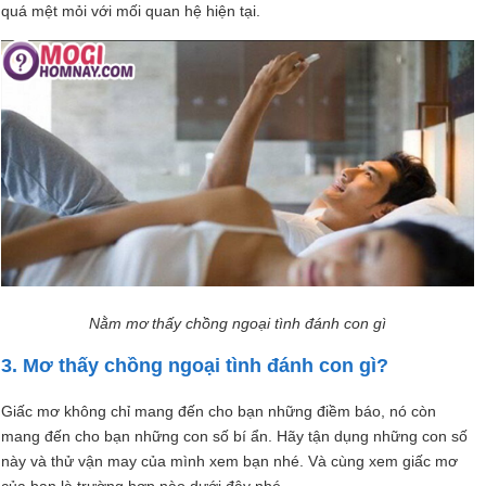
quá mệt mỏi với mối quan hệ hiện tại.
Nằm mơ thấy chồng ngoại tình đánh con gì
3. Mơ thấy chồng ngoại tình đánh con gì?
Giấc mơ không chỉ mang đến cho bạn những điềm báo, nó còn
mang đến cho bạn những con số bí ẩn. Hãy tận dụng những con số
này và thử vận may của mình xem bạn nhé. Và cùng xem giấc mơ
của bạn là trường hợp nào dưới đây nhé.