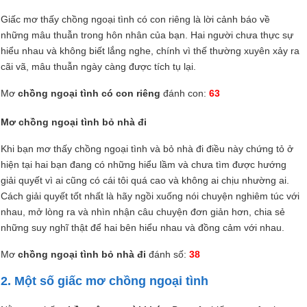
Giấc mơ thấy chồng ngoại tình có con riêng là lời cảnh báo về
những mâu thuẫn trong hôn nhân của bạn. Hai người chưa thực sự
hiểu nhau và không biết lắng nghe, chính vì thế thường xuyên xảy ra
cãi vã, mâu thuẫn ngày càng được tích tụ lại.
Mơ
chồng ngoại tình có con riêng
đánh con:
63
Mơ chồng ngoại tình bỏ nhà đi
Khi bạn mơ thấy chồng ngoại tình và bỏ nhà đi điều này chứng tỏ ở
hiện tại hai bạn đang có những hiểu lầm và chưa tìm được hướng
giải quyết vì ai cũng có cái tôi quá cao và không ai chịu nhường ai.
Cách giải quyết tốt nhất là hãy ngồi xuống nói chuyện nghiêm túc với
nhau, mở lòng ra và nhìn nhận câu chuyện đơn giản hơn, chia sẻ
những suy nghĩ thật để hai bên hiểu nhau và đồng cảm với nhau.
Mơ
chồng ngoại tình bỏ nhà đi
đánh số:
38
2. Một số giấc mơ chồng ngoại tình