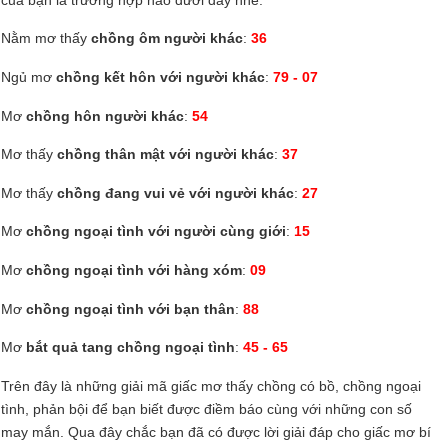
Nằm mơ thấy
chồng ôm người khác
:
36
Ngủ mơ
chồng kết hôn với người khác
:
79 - 07
Mơ
chồng hôn người khác
:
54
Mơ thấy
chồng thân mật với người khác
:
37
Mơ thấy
chồng đang vui vẻ với người khác
:
27
Mơ
chồng ngoại tình với người cùng giới
:
15
Mơ
chồng ngoại tình với hàng xóm
:
09
Mơ
chồng ngoại tình với bạn thân
:
88
Mơ
bắt quả tang chồng ngoại tình
:
45 - 65
Trên đây là những giải mã giấc mơ thấy chồng có bồ, chồng ngoại
tình, phản bội để bạn biết được điềm báo cùng với những con số
may mắn. Qua đây chắc bạn đã có được lời giải đáp cho giấc mơ bí