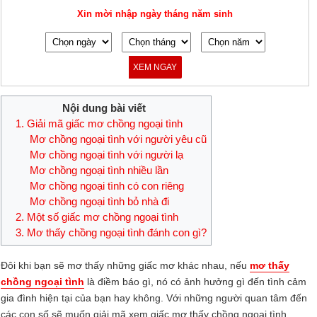
Xin mời nhập ngày tháng năm sinh
XEM NGAY
Nội dung bài viết
1. Giải mã giấc mơ chồng ngoại tình
Mơ chồng ngoại tình với người yêu cũ
Mơ chồng ngoại tình với người lạ
Mơ chồng ngoại tình nhiều lần
Mơ chồng ngoại tình có con riêng
Mơ chồng ngoại tình bỏ nhà đi
2. Một số giấc mơ chồng ngoại tình
3. Mơ thấy chồng ngoại tình đánh con gì?
Đôi khi bạn sẽ mơ thấy những giấc mơ khác nhau, nếu
mơ thấy
chồng ngoại tình
là điềm báo gì, nó có ảnh hưởng gì đến tình cảm
gia đình hiện tại của bạn hay không. Với những người quan tâm đến
các con số sẽ muốn giải mã xem giấc mơ thấy chồng ngoại tình