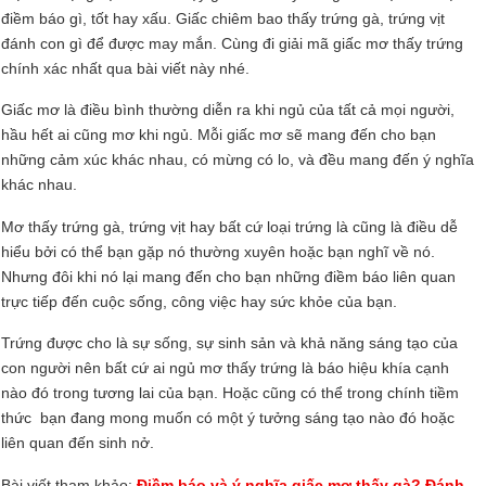
điềm báo gì, tốt hay xấu. Giấc chiêm bao thấy trứng gà, trứng vịt
đánh con gì để được may mắn. Cùng đi giải mã giấc mơ thấy trứng
chính xác nhất qua bài viết này nhé.
Giấc mơ là điều bình thường diễn ra khi ngủ của tất cả mọi người,
hầu hết ai cũng mơ khi ngủ. Mỗi giấc mơ sẽ mang đến cho bạn
những cảm xúc khác nhau, có mừng có lo, và đều mang đến ý nghĩa
khác nhau.
Mơ thấy trứng gà, trứng vịt hay bất cứ loại trứng là cũng là điều dễ
hiểu bởi có thể bạn gặp nó thường xuyên hoặc bạn nghĩ về nó.
Nhưng đôi khi nó lại mang đến cho bạn những điềm báo liên quan
trực tiếp đến cuộc sống, công việc hay sức khỏe của bạn.
Trứng được cho là sự sống, sự sinh sản và khả năng sáng tạo của
con người nên bất cứ ai ngủ mơ thấy trứng là báo hiệu khía cạnh
nào đó trong tương lai của bạn. Hoặc cũng có thể trong chính tiềm
thức bạn đang mong muốn có một ý tưởng sáng tạo nào đó hoặc
liên quan đến sinh nở.
Bài viết tham khảo:
Điềm báo và ý nghĩa giấc mơ thấy gà? Đánh