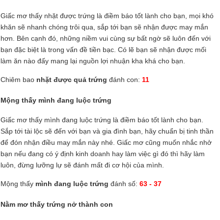
Giấc mơ thấy nhặt được trứng là điềm báo tốt lành cho bạn, mọi khó
khăn sẽ nhanh chóng trôi qua, sắp tới bạn sẽ nhận được may mắn
hơn. Bên cạnh đó, những niềm vui cùng sự bất ngờ sẽ luôn đến với
bạn đặc biệt là trong vấn đề tiền bạc. Có lẽ bạn sẽ nhận được mối
làm ăn nào đấy mang lại nguồn lợi nhuận kha khá cho bạn.
Chiêm bao
nhặt được quả trứng
đánh con:
11
Mộng thấy mình đang luộc trứng
Giấc mơ thấy mình đang luộc trứng là điềm báo tốt lành cho bạn.
Sắp tới tài lộc sẽ đến với bạn và gia đình bạn, hãy chuẩn bị tinh thần
để đón nhận điều may mắn này nhé. Giấc mơ cũng muốn nhắc nhở
bạn nếu đang có ý định kinh doanh hay làm việc gì đó thì hãy làm
luôn, đừng lưỡng lự sẽ đánh mất đi cơ hội của mình.
Mộng thấy
mình đang luộc trứng
đánh số:
63 - 37
Nằm mơ thấy trứng nở thành con