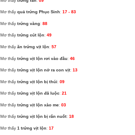
Mơ thấy
trứng rắn
:
09
Mơ thấy
quả trứng Phục Sinh
:
17 - 83
Mơ thấy
trứng vàng
:
88
Mơ thấy
trứng cút lộn
:
49
Mơ thấy
ăn trứng vịt lộn
:
57
Mơ thấy
trứng vịt lộn rơi vào đầu
:
46
Mơ thấy
trứng vịt lộn nở ra con vịt
:
13
Mơ thấy
trứng vịt lộn bị thúi
:
09
Mơ thấy
trứng vịt lộn đã luộc
:
21
Mơ thấy
trứng vịt lộn xào me
:
03
Mơ thấy
trứng vịt lộn bị rắn nuốt
:
18
Mơ thấy
1 trứng vịt lộn
:
17