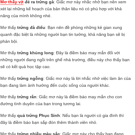
Mơ thấy vịt
đẻ ra trứng gà
: Giấc mơ này nhắc nhở bạn nên xem
xét lại những kế hoạch của bản thân liệu nó có phù hợp với khả
năng của mình không nhé.
Mơ thấy
trứng đà điểu
: Bạn nên đề phòng những kẻ gian xung
quanh đặc biệt là những người bạn tin tưởng, khả năng bạn sẽ bị
phản bội.
Mơ thấy
trứng khủng long
: Đây là điềm báo may mắn đối với
những người đang ngồi trên ghế nhà trường, điều này cho thấy bạn
sẽ có kết quả học tập cao.
Mơ thấy
trứng ngỗng
: Giấc mơ này là lời nhắc nhở việc làm ăn của
bạn đang làm ảnh hưởng đến cuộc sống của người khác.
Mơ thấy
trứng rắn
: Giấc mơ này là điềm báo may mắn cho con
đường tình duyên của bạn trong tương lai.
Mơ thấy
quả trứng Phục Sinh
: Nếu bạn là người có gia đình thì
đây là điềm báo bạn sắp đón thêm thành viên nhỏ.
Mơ thấy
trứng nhiều màu sắc
: Giấc mơ này cho thấy bạn đang