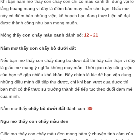
Khi bạn nằm mơ thấy con chấy con chí có màu xanh thì đừng vội lo
lắng hoang mang vì đây là điềm báo may mắn cho bạn. Giấc mơ
này có điềm báo những việc, kế hoạch bạn đang thực hiện sẽ đạt
được thành công như bạn mong muốn.
Mộng thấy
con chấy màu xanh
đánh số:
12 - 21
Nằm mơ thấy con chấy bò dưới đất
Nếu bạn mơ thấy con chấy đang bò dưới đất thì hãy cẩn thận vì đây
là giấc mơ mang ý nghĩa không may mắn. Thời gian này công việc
của bạn sẽ gặp nhiều khó khăn. Đây chính là lúc để bạn vận dụng
những điều mình đã tiếp thu được, chỉ khi bạn vượt qua được thì
bạn mới có thể thực sự trưởng thành để tiếp tục theo đuổi đam mê
của mình.
Nằm mơ thấy
chấy bò dưới đất
đánh con:
89
Ngủ mơ thấy con chấy màu đen
Giấc mơ thấy con chấy màu đen mang hàm ý chuyện tình cảm của