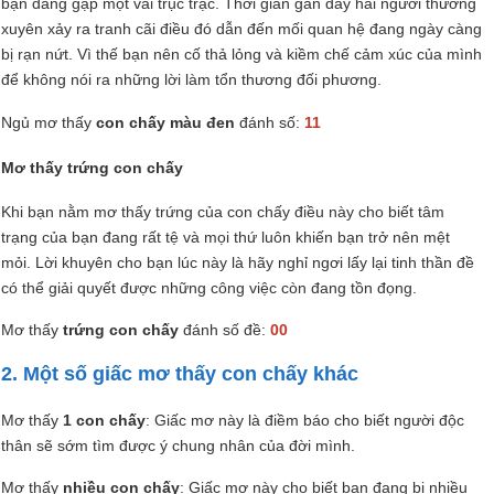
bạn đang gặp một vài trục trặc. Thời gian gần đây hai người thường
xuyên xảy ra tranh cãi điều đó dẫn đến mối quan hệ đang ngày càng
bị rạn nứt. Vì thế bạn nên cố thả lỏng và kiềm chế cảm xúc của mình
để không nói ra những lời làm tổn thương đối phương.
Ngủ mơ thấy
con chấy màu đen
đánh số:
11
Mơ thấy trứng con chấy
Khi bạn nằm mơ thấy trứng của con chấy điều này cho biết tâm
trạng của bạn đang rất tệ và mọi thứ luôn khiến bạn trở nên mệt
mỏi. Lời khuyên cho bạn lúc này là hãy nghỉ ngơi lấy lại tinh thần đề
có thể giải quyết được những công việc còn đang tồn đọng.
Mơ thấy
trứng con chấy
đánh số đề:
00
2. Một số giấc mơ thấy con chấy khác
Mơ thấy
1 con chấy
: Giấc mơ này là điềm báo cho biết người độc
thân sẽ sớm tìm được ý chung nhân của đời mình.
Mơ thấy
nhiều con chấy
: Giấc mơ này cho biết bạn đang bị nhiều