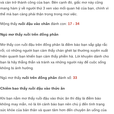
và cản trở thành công của bạn. Bên cạnh đó, giấc mơ này cũng
mang hàm ý về người thứ 3 xen vào mối quan hệ của bạn, chính vì
thế mà bạn càng phải thận trọng trong mọi việc.
Mộng thấy
ruồi đậu vào chân
đánh con:
17 - 34
Ngủ mơ thấy ruồi trên đống phân
Mơ thấy con ruồi đậu trên đống phân là điềm báo bạn sắp gặp rắc
rối, có những người bạn cảm thấy chán ghét lại thường xuyên xuất
hiện quanh bạn khiến bạn cảm thấy phiền hà. Lời khuyên dành cho
bạn là hãy thẳng thắn và tránh xa những người này để cuộc sống
không bị ảnh hưởng.
Ngủ mơ thấy
ruồi trên đống phân
đánh số:
33
Chiêm bao thấy ruồi đậu vào thức ăn
Khi bạn nằm mơ thấy ruồi đậu vào thức ăn thì đây là điềm báo
không may mắn, nó là lời cảnh báo bạn nên chú ý đến tình trạng
sức khỏe của bản thân và quan tâm hơn đến chuyện ăn uống của