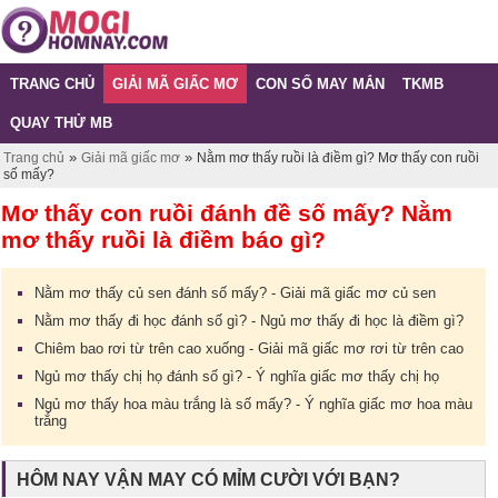
TRANG CHỦ
GIẢI MÃ GIẤC MƠ
CON SỐ MAY MẮN
TKMB
QUAY THỬ MB
»
»
Trang chủ
Giải mã giấc mơ
Nằm mơ thấy ruồi là điềm gì? Mơ thấy con ruồi
số mấy?
Mơ thấy con ruồi đánh đề số mấy? Nằm
mơ thấy ruồi là điềm báo gì?
Nằm mơ thấy củ sen đánh số mấy? - Giải mã giấc mơ củ sen
Nằm mơ thấy đi học đánh số gì? - Ngủ mơ thấy đi học là điềm gì?
Chiêm bao rơi từ trên cao xuống - Giải mã giấc mơ rơi từ trên cao
Ngủ mơ thấy chị họ đánh số gì? - Ý nghĩa giấc mơ thấy chị họ
Ngủ mơ thấy hoa màu trắng là số mấy? - Ý nghĩa giấc mơ hoa màu
trắng
HÔM NAY VẬN MAY CÓ MỈM CƯỜI VỚI BẠN?