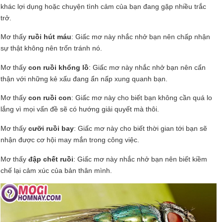
khác lợi dụng hoặc chuyện tình cảm của bạn đang gặp nhiều trắc
trở.
Mơ thấy
ruồi hút máu
: Giấc mơ này nhắc nhở bạn nên chấp nhận
sự thật không nên trốn tránh nó.
Mơ thấy
con ruồi khổng lồ
: Giấc mơ này nhắc nhở bạn nên cẩn
thận với những kẻ xấu đang ẩn nấp xung quanh bạn.
Mơ thấy
con ruồi con
: Giấc mơ này cho biết bạn không cần quá lo
lắng vì mọi vấn đề sẽ có hướng giải quyết mà thôi.
Mơ thấy
cưỡi ruồi bay
: Giấc mơ này cho biết thời gian tới bạn sẽ
nhận được cơ hội may mắn trong công việc.
Mơ thấy
đập chết ruồi
: Giấc mơ này nhắc nhở bạn nên biết kiềm
chế lại cảm xúc của bản thân mình.