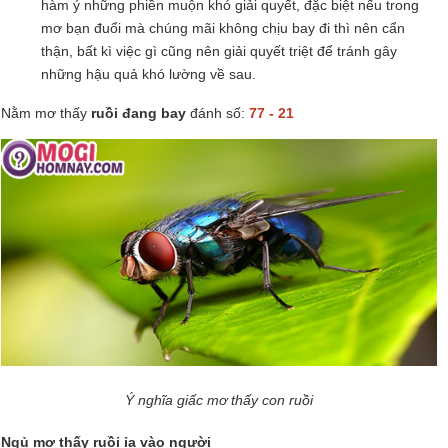
hàm ý những phiền muộn khó giải quyết, đặc biệt nếu trong
mơ bạn đuổi mà chúng mãi không chịu bay đi thì nên cẩn
thận, bất kì việc gì cũng nên giải quyết triệt để tránh gây
những hậu quả khó lường về sau.
Nằm mơ thấy
ruồi đang bay
đánh số:
77 - 21
Ý nghĩa giấc mơ thấy con ruồi
Ngủ mơ thấy ruồi ỉa vào người