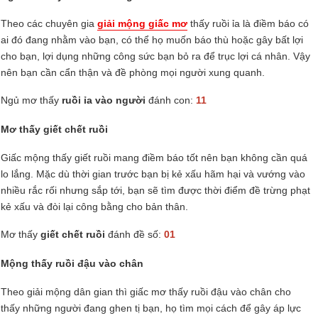
Theo các chuyên gia
giải mộng giấc mơ
thấy ruồi ỉa là điềm báo có
ai đó đang nhằm vào bạn, có thể họ muốn báo thù hoặc gây bất lợi
cho bạn, lợi dụng những công sức bạn bỏ ra để trục lợi cá nhân. Vậy
nên bạn cần cẩn thận và đề phòng mọi người xung quanh.
Ngủ mơ thấy
ruồi ỉa vào người
đánh con:
11
Mơ thấy giết chết ruồi
Giấc mộng thấy giết ruồi mang điềm báo tốt nên bạn không cần quá
lo lắng. Mặc dù thời gian trước bạn bị kẻ xấu hãm hại và vướng vào
nhiều rắc rối nhưng sắp tới, bạn sẽ tìm được thời điểm đề trừng phạt
kẻ xấu và đòi lại công bằng cho bản thân.
Mơ thấy
giết chết ruồi
đánh đề số:
01
Mộng thấy ruồi đậu vào chân
Theo giải mộng dân gian thì giấc mơ thấy ruồi đậu vào chân cho
thấy những người đang ghen tị bạn, họ tìm mọi cách để gây áp lực