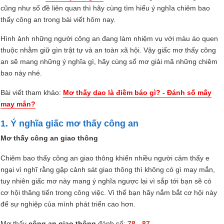
cũng như số đề liên quan thì hãy cùng tìm hiểu ý nghĩa chiêm bao
thấy công an trong bài viết hôm nay.
Hình ảnh những người công an đang làm nhiệm vụ với màu áo quen
thuộc nhằm giữ gìn trật tự và an toàn xã hội. Vậy giấc mơ thấy công
an sẽ mang những ý nghĩa gì, hãy cùng sổ mơ giải mã những chiêm
bao này nhé.
Bài viết tham khảo:
Mơ thấy dao là điềm báo gì? - Đánh số mấy
may mắn?
1. Ý nghĩa giấc mơ thấy công an
Mơ thấy công an giao thông
Chiêm bao thấy công an giao thông khiến nhiều người cảm thấy e
ngại vì nghĩ rằng gặp cảnh sát giao thông thì không có gì may mắn,
tuy nhiên giấc mơ này mang ý nghĩa ngược lại vì sắp tới bạn sẽ có
cơ hội thăng tiến trong công việc. Vì thế bạn hãy nắm bắt cơ hội này
để sự nghiệp của mình phát triển cao hơn.
Mơ thấy
công an giao thông
đánh số:
78 - 87