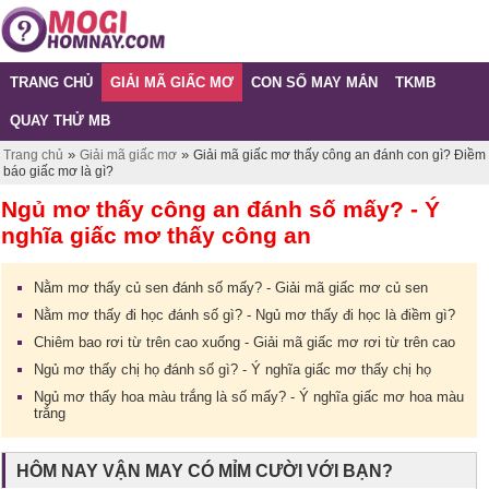
TRANG CHỦ
GIẢI MÃ GIẤC MƠ
CON SỐ MAY MẮN
TKMB
QUAY THỬ MB
»
»
Trang chủ
Giải mã giấc mơ
Giải mã giấc mơ thấy công an đánh con gì? Điềm
báo giấc mơ là gì?
Ngủ mơ thấy công an đánh số mấy? - Ý
nghĩa giấc mơ thấy công an
Nằm mơ thấy củ sen đánh số mấy? - Giải mã giấc mơ củ sen
Nằm mơ thấy đi học đánh số gì? - Ngủ mơ thấy đi học là điềm gì?
Chiêm bao rơi từ trên cao xuống - Giải mã giấc mơ rơi từ trên cao
Ngủ mơ thấy chị họ đánh số gì? - Ý nghĩa giấc mơ thấy chị họ
Ngủ mơ thấy hoa màu trắng là số mấy? - Ý nghĩa giấc mơ hoa màu
trắng
HÔM NAY VẬN MAY CÓ MỈM CƯỜI VỚI BẠN?