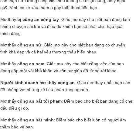
cẩn thận hơn trong công việc nếu không sẽ bị lợi dụng, để ý ngân
quỹ tránh có kẻ xấu tham ô gây thất thoát tiền bạc.
Mơ thấy
bị công an còng tay
: Giấc mơ này cho biết bạn đang làm
nhiều chuyện sai trái và điều đó khiến bạn sẽ phải chịu hậu quả
thích đáng.
Mơ thấy
công an nữ
: Giấc mơ này cho biết bạn đang có chuyện
tình khá đẹp và cả hai yêu thương thấu hiểu nhau.
Mơ thấy
công an nam
: Giấc mơ này cho biết công việc của bạn
đang gặp một vài khó khăn và cần sự giúp đỡ từ người khác.
Người kinh doanh mơ thấy công an
: Giấc mơ thấy nhắc bạn cần
đề phòng với những kẻ tiểu nhân xung quanh.
Mơ thấy
công an bắt tội phạm
: Điềm báo cho biết bạn đang cố che
dấu điều gì đó.
Mơ thấy
công an bắt mình
: Điềm báo cho biết luôn có người âm
thầm bảo vệ bạn.