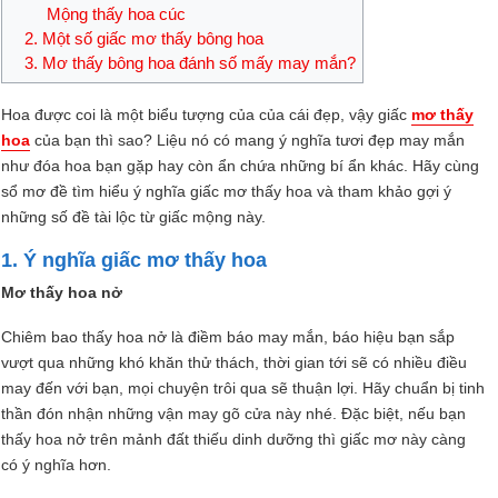
Mộng thấy hoa cúc
2. Một số giấc mơ thấy bông hoa
3. Mơ thấy bông hoa đánh số mấy may mắn?
Hoa được coi là một biểu tượng của của cái đẹp, vậy giấc
mơ thấy
hoa
của bạn thì sao? Liệu nó có mang ý nghĩa tươi đẹp may mắn
như đóa hoa bạn gặp hay còn ẩn chứa những bí ẩn khác. Hãy cùng
sổ mơ đề tìm hiểu ý nghĩa giấc mơ thấy hoa và tham khảo gợi ý
những số đề tài lộc từ giấc mộng này.
1. Ý nghĩa giấc mơ thấy hoa
Mơ thấy hoa nở
Chiêm bao thấy hoa nở là điềm báo may mắn, báo hiệu bạn sắp
vượt qua những khó khăn thử thách, thời gian tới sẽ có nhiều điều
may đến với bạn, mọi chuyện trôi qua sẽ thuận lợi. Hãy chuẩn bị tinh
thần đón nhận những vận may gõ cửa này nhé. Đặc biệt, nếu bạn
thấy hoa nở trên mảnh đất thiếu dinh dưỡng thì giấc mơ này càng
có ý nghĩa hơn.