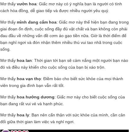
Mơ thấy
vườn hoa
: Giấc mơ này có ý nghĩa bạn là người có tính
cách hòa đồng, dễ giao tiếp và được nhiều người yêu quý.
Mơ thấy
mình đang cắm hoa
: Giấc mơ này thể hiện bạn đang trong
giai đoạn ổn định, cuộc sống đầy đủ vật chất và bạn không còn phải
đau đầu về những vấn đề cơm áo gạo tiền nữa. Giờ là thời điểm để
bạn nghỉ ngơi và đón nhận thêm nhiều thú vui tao nhã trong cuộc
sống.
Mơ thấy
hoa lan
: Thời gian tới bạn sẽ cảm nắng một người bạn nào
đó và điều này khiến cho cuộc sống của bạn bị xáo trộn.
Mơ thấy
hoa vạn thọ
: Điềm báo cho biết sức khỏe của mọi thành
viên trong gia đình bạn vẫn rất tốt.
Mơ thấy
hoa hướng dương
: Giấc mơ này cho biết cuộc sống của
bạn đang rất vui vẻ và hạnh phúc.
Mơ thấy
hoa ly
: Bạn nên cẩn thận với sức khỏe của mình, cần cân
đối giữa thời gian làm việc và nghỉ ngơi.