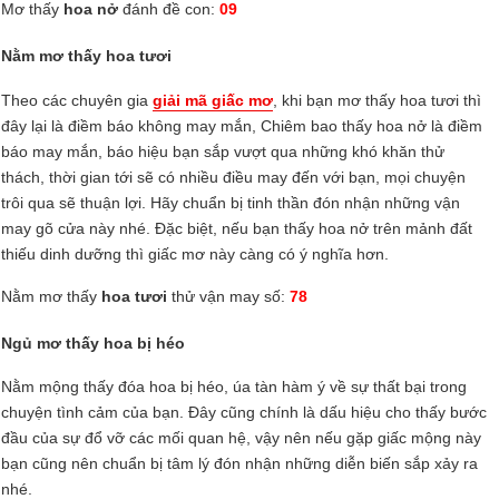
Mơ thấy
hoa nở
đánh đề con:
09
Nằm mơ thấy hoa tươi
Theo các chuyên gia
giải mã giấc mơ
, khi bạn mơ thấy hoa tươi thì
đây lại là điềm báo không may mắn, Chiêm bao thấy hoa nở là điềm
báo may mắn, báo hiệu bạn sắp vượt qua những khó khăn thử
thách, thời gian tới sẽ có nhiều điều may đến với bạn, mọi chuyện
trôi qua sẽ thuận lợi. Hãy chuẩn bị tinh thần đón nhận những vận
may gõ cửa này nhé. Đặc biệt, nếu bạn thấy hoa nở trên mảnh đất
thiếu dinh dưỡng thì giấc mơ này càng có ý nghĩa hơn.
Nằm mơ thấy
hoa tươi
thử vận may số:
78
Ngủ mơ thấy hoa bị héo
Nằm mộng thấy đóa hoa bị héo, úa tàn hàm ý về sự thất bại trong
chuyện tình cảm của bạn. Đây cũng chính là dấu hiệu cho thấy bước
đầu của sự đổ vỡ các mối quan hệ, vậy nên nếu gặp giấc mộng này
bạn cũng nên chuẩn bị tâm lý đón nhận những diễn biến sắp xảy ra
nhé.