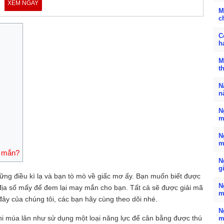
XEM NGAY
M
c
C
h
M
t
N
n
N
m
N
m
y mắn?
N
g
ững điều kì lạ và bạn tò mò về giấc mơ ấy. Bạn muốn biết được
N
 địa số mấy để đem lại may mắn cho bạn. Tất cả sẽ được giải mã
m
 đây của chúng tôi, các bạn hãy cùng theo dõi nhé.
N
hi múa lân như sử dụng một loại năng lực để cân bằng được thú
m