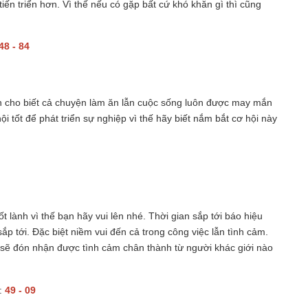
 tiến triển hơn. Vì thế nếu có gặp bất cứ khó khăn gì thì cũng
48 - 84
nh cho biết cả chuyện làm ăn lẫn cuộc sống luôn được may mắn
ội tốt để phát triển sự nghiệp vì thế hãy biết nắm bắt cơ hội này
t lành vì thế bạn hãy vui lên nhé. Thời gian sắp tới báo hiệu
p tới. Đặc biệt niềm vui đến cả trong công việc lẫn tình cảm.
ới sẽ đón nhận được tình cảm chân thành từ người khác giới nào
:
49 - 09