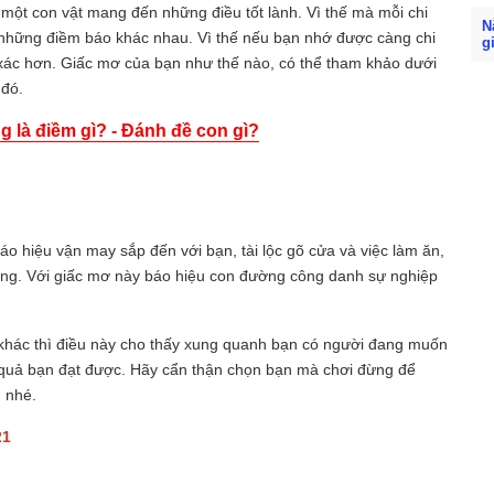
 một con vật mang đến những điều tốt lành. Vì thế mà mỗi chi
N
ó những điềm báo khác nhau. Vì thế nếu bạn nhớ được càng chi
g
h xác hơn. Giấc mơ của bạn như thế nào, có thể tham khảo dưới
 đó.
 là điềm gì? - Đánh đề con gì?
o hiệu vận may sắp đến với bạn, tài lộc gõ cửa và việc làm ăn,
hông. Với giấc mơ này báo hiệu con đường công danh sự nghiệp
 khác thì điều này cho thấy xung quanh bạn có người đang muốn
h quả bạn đạt được. Hãy cẩn thận chọn bạn mà chơi đừng để
n nhé.
21