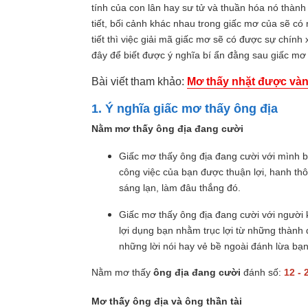
tính của con lân hay sư tử và thuần hóa nó thành
tiết, bối cảnh khác nhau trong giấc mơ của sẽ c
tiết thì việc giải mã giấc mơ sẽ có được sự chín
đây để biết được ý nghĩa bí ẩn đằng sau giấc mơ
Bài viết tham khảo:
Mơ thấy nhặt được vàng
1. Ý nghĩa giấc mơ thấy ông địa
Nằm mơ thấy ông địa đang cười
Giấc mơ thấy ông địa đang cười với mình bá
công việc của bạn được thuận lợi, hanh t
sáng lạn, làm đâu thắng đó.
Giấc mơ thấy ông địa đang cười với người
lợi dụng bạn nhằm trục lợi từ những thàn
những lời nói hay vẻ bề ngoài đánh lừa bạ
Nằm mơ thấy
ông địa đang cười
đánh số:
12 - 
Mơ thấy ông địa và ông thần tài