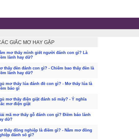
CÁC GIẤC MƠ HAY GẶP
ằm mơ thấy mình giết người đánh con gì? Là
iềm lành hay dữ?
ơ thấy đèn đánh con gì? - Chiêm bao thấy đèn là
iềm lành hay dữ?
gủ mơ thấy lúa đánh đề con gì? - Mơ thấy lúa là
iềm báo gì
gủ mơ thấy điện giật đánh số mấy? - Ý nghĩa
iấc mơ điện giật
iải mã mơ thấy gỗ đánh con gì? Điềm báo lành
ay dữ?
ơ thấy đồng nghiệp là điềm gì? - Nằm mơ đồng
ghiệp đánh số gì?