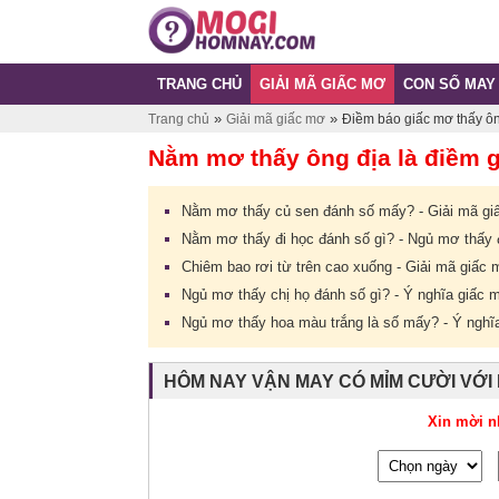
TRANG CHỦ
GIẢI MÃ GIẤC MƠ
CON SỐ MAY
»
»
Trang chủ
Giải mã giấc mơ
Điềm báo giấc mơ thấy ông
Nằm mơ thấy ông địa là điềm 
Nằm mơ thấy củ sen đánh số mấy? - Giải mã gi
Nằm mơ thấy đi học đánh số gì? - Ngủ mơ thấy đ
Chiêm bao rơi từ trên cao xuống - Giải mã giấc 
Ngủ mơ thấy chị họ đánh số gì? - Ý nghĩa giấc 
Ngủ mơ thấy hoa màu trắng là số mấy? - Ý nghĩ
HÔM NAY VẬN MAY CÓ MỈM CƯỜI VỚI
Xin mời n