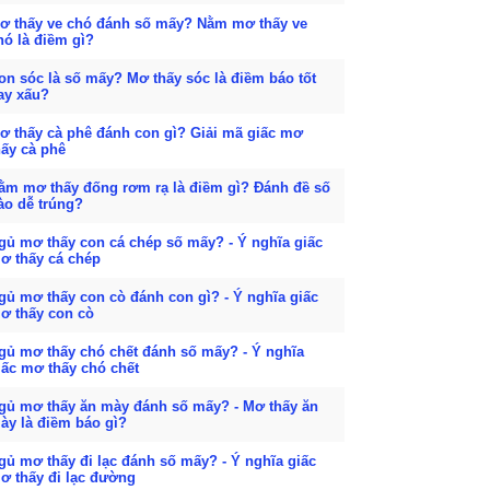
ơ thấy ve chó đánh số mấy? Nằm mơ thấy ve
hó là điềm gì?
on sóc là số mấy? Mơ thấy sóc là điềm báo tốt
ay xấu?
ơ thấy cà phê đánh con gì? Giải mã giấc mơ
hấy cà phê
ằm mơ thấy đống rơm rạ là điềm gì? Đánh đề số
ào dễ trúng?
gủ mơ thấy con cá chép số mấy? - Ý nghĩa giấc
ơ thấy cá chép
gủ mơ thấy con cò đánh con gì? - Ý nghĩa giấc
ơ thấy con cò
gủ mơ thấy chó chết đánh số mấy? - Ý nghĩa
iấc mơ thấy chó chết
gủ mơ thấy ăn mày đánh số mấy? - Mơ thấy ăn
ày là điềm báo gì?
gủ mơ thấy đi lạc đánh số mấy? - Ý nghĩa giấc
ơ thấy đi lạc đường