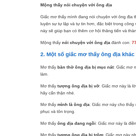
Mộng thấy nói chuyện với ông địa
Giấc mơ thấy mình đang nói chuyện với ông địa th
luyện sự tự lập và tự tin hơn, đặc biệt trong công 
này sẽ giúp bạn có thêm cơ hội thăng tiến và thà
Mộng thấy
nói chuyện với ông địa
đánh con:
7
2. Một số giấc mơ thấy ông địa khác
Mơ thấy
bàn thờ ông địa bị mục nát
: Giấc mơ 
làm.
Mơ thấy
tượng ông địa bị vỡ
: Giấc mơ này là l
hãy cẩn thận nhé.
Mơ thấy
mình là ông địa
: Giấc mơ này cho thấy n
phục và tôn trọng.
Mơ thấy
ông địa đang ngồi
: Giấc mơ này là điề
Mơ thấy
tượng ông địa bị trộm
: Giấc mơ này n