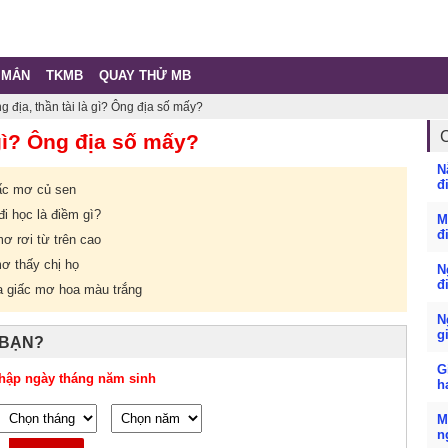
 MẮN
TKMB
QUAY THỬ MB
 địa, thần tài là gì? Ông địa số mấy?
gì? Ông địa số mấy?
N
đ
ấc mơ củ sen
i học là điềm gì?
M
đ
mơ rơi từ trên cao
mơ thấy chị họ
N
đ
a giấc mơ hoa màu trắng
N
g
 BẠN?
G
hập ngày tháng năm sinh
h
M
n