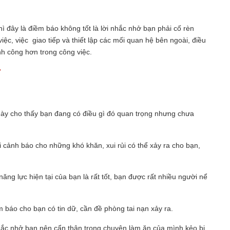
ì đây là điềm báo không tốt là lời nhắc nhở bạn phải cố rèn
việc, việc giao tiếp và thiết lập các mối quan hệ bên ngoài, điều
nh công hơn trong công việc.
7
này cho thấy bạn đang có điều gì đó quan trọng nhưng chưa
ời cảnh báo cho những khó khăn, xui rủi có thể xảy ra cho bạn,
ăng lực hiện tại của bạn là rất tốt, bạn được rất nhiều người nể
m báo cho bạn có tin dữ, cần đề phòng tai nạn xảy ra.
hắc nhở bạn nên cẩn thận trong chuyện làm ăn của mình kẻo bị