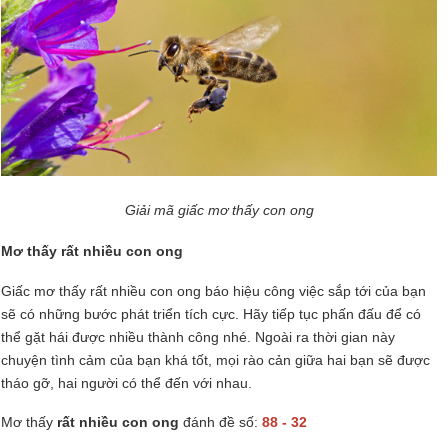
Giải mã giấc mơ thấy con ong
Mơ thấy rất nhiều con ong
Giấc mơ thấy rất nhiều con ong báo hiệu công việc sắp tới của bạn
sẽ có những bước phát triển tích cực. Hãy tiếp tục phấn đấu để có
thể gặt hái được nhiều thành công nhé. Ngoài ra thời gian này
chuyện tình cảm của bạn khá tốt, mọi rào cản giữa hai bạn sẽ được
tháo gỡ, hai người có thể đến với nhau.
Mơ thấy
rất nhiều con ong
đánh đề số:
88 - 32