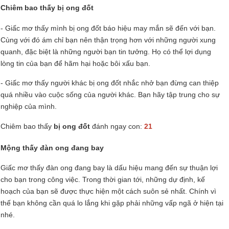
Chiêm bao thấy bị ong đốt
- Giấc mơ thấy mình bị ong đốt báo hiệu may mắn sẽ đến với bạn.
Cùng với đó ám chỉ bạn nên thận trọng hơn với những người xung
quanh, đặc biệt là những người bạn tin tưởng. Họ có thể lợi dụng
lòng tin của bạn để hãm hại hoặc bôi xấu bạn.
- Giấc mơ thấy người khác bị ong đốt nhắc nhở bạn đừng can thiệp
quá nhiều vào cuộc sống của người khác. Bạn hãy tập trung cho sự
nghiệp của mình.
Chiêm bao thấy
bị ong đốt
đánh ngay con:
21
Mộng thấy đàn ong đang bay
Giấc mơ thấy đàn ong đang bay là dấu hiệu mang đến sự thuận lợi
cho bạn trong công việc. Trong thời gian tới, những dự định, kế
hoạch của bạn sẽ được thực hiện một cách suôn sẻ nhất. Chính vì
thế bạn không cần quá lo lắng khi gặp phải những vấp ngã ở hiện tại
nhé.