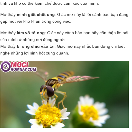
tính và khó có thể kiềm chế được cảm xúc của mình.
Mơ thấy
mình giết chết ong
: Giấc mơ này là lời cảnh báo bạn đang
gặp một vài khó khăn trong công việc.
Mơ thấy
làm vỡ tổ ong
: Giấc này cảnh báo bạn hãy cẩn thận lời nói
của mình ở những nơi đông người.
Mơ thấy
bị ong chiu vào tai
: Giấc mơ này nhắc bạn đừng chỉ biết
nghe những lời nịnh hót xung quanh.