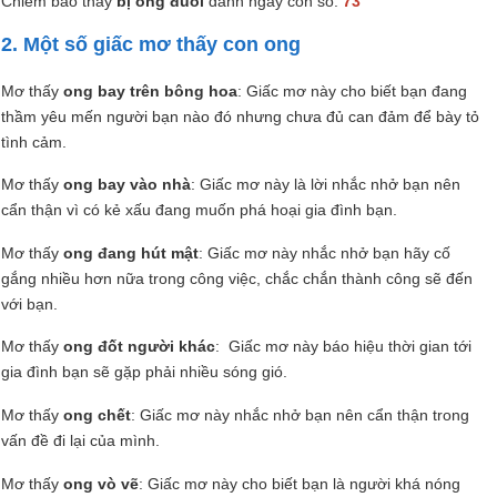
Chiêm bao thấy
bị ong đuổi
đánh ngay con số:
73
2. Một số giấc mơ thấy con ong
Mơ thấy
ong bay trên bông hoa
: Giấc mơ này cho biết bạn đang
thầm yêu mến người bạn nào đó nhưng chưa đủ can đảm để bày tỏ
tình cảm.
Mơ thấy
ong bay vào nhà
: Giấc mơ này là lời nhắc nhở bạn nên
cẩn thận vì có kẻ xấu đang muốn phá hoại gia đình bạn.
Mơ thấy
ong đang hút mật
: Giấc mơ này nhắc nhở bạn hãy cố
gắng nhiều hơn nữa trong công việc, chắc chắn thành công sẽ đến
với bạn.
Mơ thấy
ong đốt người khác
: Giấc mơ này báo hiệu thời gian tới
gia đình bạn sẽ gặp phải nhiều sóng gió.
Mơ thấy
ong chết
: Giấc mơ này nhắc nhở bạn nên cẩn thận trong
vấn đề đi lại của mình.
Mơ thấy
ong vò vẽ
: Giấc mơ này cho biết bạn là người khá nóng