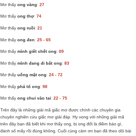
Mơ thấy
ong vàng
:
27
Mơ thấy
ong thợ
:
74
Mơ thấy
ong ruồi
:
21
Mơ thấy
ong đen
:
25 - 65
Mơ thấy
mình giết chết ong
:
09
Mơ thấy
mình đang đi bắt ong
:
83
Mơ thấy
uống mật ong
:
24 - 72
Mơ thấy
phá tổ ong
:
98
Mơ thấy
ong chui vào tai
:
22 - 75
Trên đây là những giải mã giấc mơ được chính các chuyên gia
chuyên nghiên cứu giấc mơ giải đáp. Hy vọng với những giải mã
trên đây bạn đã biết khi mơ thấy ong, bị ong đốt là điềm báo gì,
đánh số mấy rồi đúng không. Cuối cùng cảm ơn bạn đã theo dõi bài